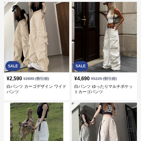
SALE
SALE
¥
2,590
¥
4,690
¥
2880
(割引前)
¥
5220
(割引前)
白パンツ カーゴデザイン ワイド
白パンツ ゆったりマルチポケッ
パンツ
トカーゴパンツ