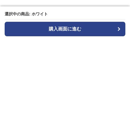
選択中の商品: ホワイト
選択中の商品: ホワイト
購入画面に進む
購入画面に進む
白パンストア
について
利用規約