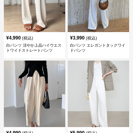
¥
4,990
¥
3,990
(税込)
(税込)
白パンツ 涼やか上品ハイウエス
白パンツ エレガントタックワイ
トワイドストレートパンツ
ドパンツ
¥
4,990
¥
5,990