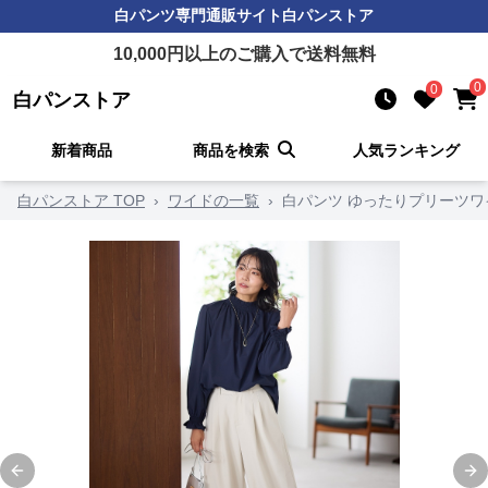
白パンツ
専門通販サイト
白パンストア
10,000
円以上のご購入で送料無料
0
0
白パンストア
新着商品
商品を検索
人気ランキング
白パンストア TOP
›
ワイドの一覧
›
白パンツ ゆったりプリーツワ
Previous slide
Ne