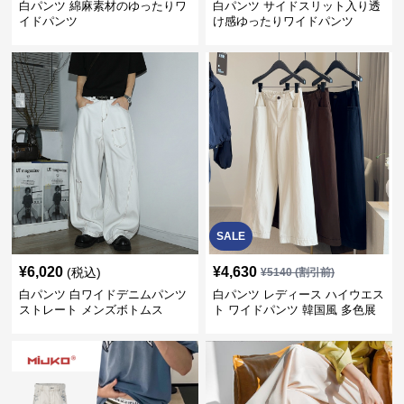
白パンツ 綿麻素材のゆったりワ
白パンツ サイドスリット入り透
イドパンツ
け感ゆったりワイドパンツ
SALE
¥
6,020
¥
4,630
(税込)
¥
5140
(割引前)
白パンツ 白ワイドデニムパンツ
白パンツ レディース ハイウエス
ストレート メンズボトムス
ト ワイドパンツ 韓国風 多色展
開