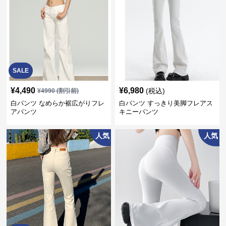
SALE
¥
4,490
¥
6,980
(税込)
¥
4990
(割引前)
白パンツ なめらか裾広がりフレ
白パンツ すっきり美脚フレアス
アパンツ
キニーパンツ
人気
人気