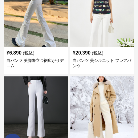
¥
6,890
¥
20,390
(税込)
(税込)
白パンツ 美脚際立つ裾広がりデ
白パンツ 美シルエット フレアパ
ニム
ンツ