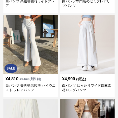
白パンツ 高腰裾割れワイドフレ
白パンツ専門店のセミフレアリ
ア
ブパンツ
SALE
¥
4,810
¥
4,990
(税込)
¥
5340
(割引前)
白パンツ 美脚効果抜群 ハイウエ
白パンツ ゆったりワイド綿麻素
スト フレアパンツ
材ロングパンツ