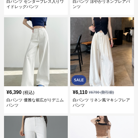
白パンツ センタープレス入りワ
白パンツ 涼やかリネンフレアパ
イドレッグパンツ
ンツ
SALE
¥
6,390
¥
6,110
(税込)
¥
6790
(割引前)
白パンツ 優雅な裾広がりデニム
白パンツ リネン風マキシフレア
パンツ
パンツ