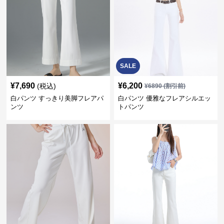
SALE
¥
7,690
¥
6,200
(税込)
¥
6890
(割引前)
白パンツ すっきり美脚フレアパ
白パンツ 優雅なフレアシルエッ
ンツ
トパンツ