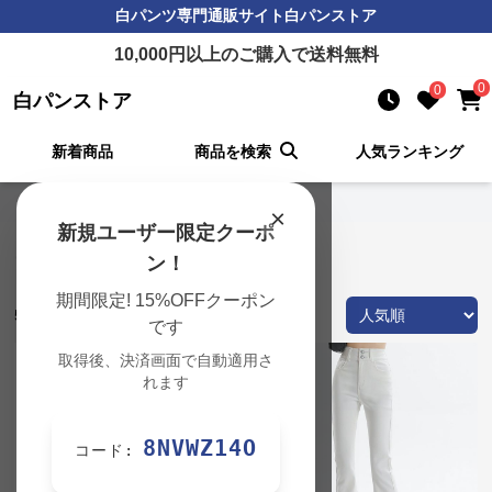
白パンツ
専門通販サイト
白パンストア
10,000
円以上のご購入で送料無料
0
0
白パンストア
新着商品
商品を検索
人気ランキング
白パンストア TOP
›
フレアの一覧
×
新規ユーザー限定クーポ
フレア 白パンツ 商品一覧
ン！
期間限定! 15%OFFクーポン
54
件の商品が見つかりました
です
取得後、決済画面で自動適用さ
れます
8NVWZ14O
コード: