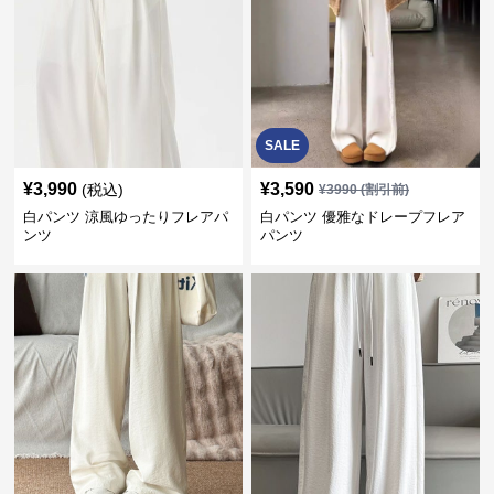
SALE
¥
3,990
¥
3,590
(税込)
¥
3990
(割引前)
白パンツ 涼風ゆったりフレアパ
白パンツ 優雅なドレープフレア
ンツ
パンツ