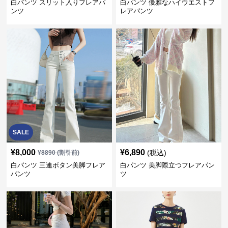
白パンツ スリット入りフレアパ
白パンツ 優雅なハイウエストフ
ンツ
レアパンツ
SALE
¥
8,000
¥
6,890
(税込)
¥
8890
(割引前)
白パンツ 三連ボタン美脚フレア
白パンツ 美脚際立つフレアパン
パンツ
ツ