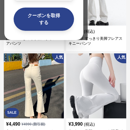
クーポンを取得
SALE
する
¥
4,490
¥
6,980
(税込)
¥
4990
(割引前)
白パンツ なめらか裾広がりフレ
白パンツ すっきり美脚フレアス
アパンツ
キニーパンツ
人気
人気
SALE
¥
4,490
¥
3,990
(税込)
¥
4990
(割引前)