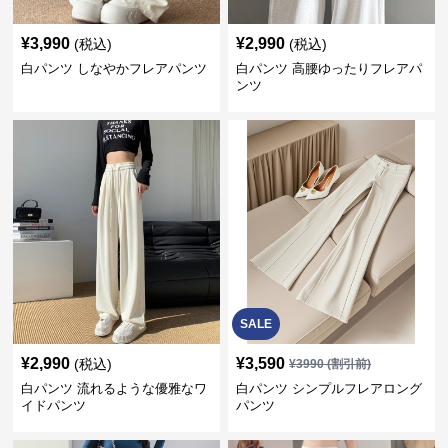
¥
3,990
¥
2,990
(税込)
(税込)
白パンツ しなやかフレアパンツ
白パンツ 高腰ゆったりフレアパ
ンツ
SALE
¥
2,990
¥
3,590
(税込)
¥
3990
(割引前)
白パンツ 流れるような優雅なワ
白パンツ シンプルフレアロング
イドパンツ
パンツ