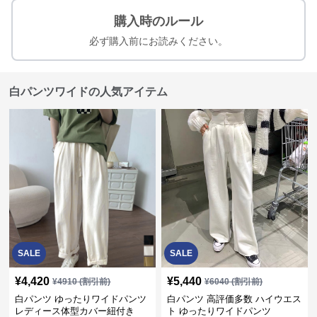
購入時のルール
必ず購入前にお読みください。
白パンツワイドの人気アイテム
SALE
SALE
¥
4,420
¥
5,440
¥
4910
(割引前)
¥
6040
(割引前)
白パンツ ゆったりワイドパンツ
白パンツ 高評価多数 ハイウエス
レディース体型カバー紐付き
ト ゆったりワイドパンツ