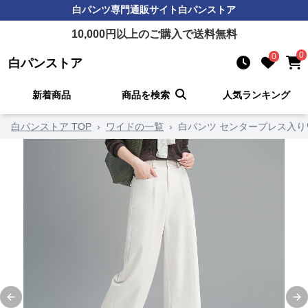
白パンツ
専門通販サイト
白パンストア
10,000
円以上のご購入で送料無料
0
0
白パンストア
新着商品
商品を検索
人気ランキング
白パンストア TOP
›
ワイドの一覧
›
白パンツ センタープレス入
Previous slide
Ne