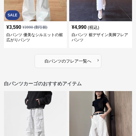
SALE
¥
3,590
¥
4,990
(税込)
¥
3990
(割引前)
白パンツ 優美なシルエットの裾
白パンツ 裾デザイン美脚フレア
広がりパンツ
パンツ
›
白パンツ
の
フレア
一覧へ
白パンツカーゴのおすすめアイテム