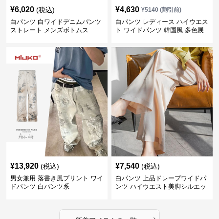
¥
6,020
¥
4,630
(税込)
¥
5140
(割引前)
白パンツ 白ワイドデニムパンツ
白パンツ レディース ハイウエス
ストレート メンズボトムス
ト ワイドパンツ 韓国風 多色展
開
¥
13,920
¥
7,540
(税込)
(税込)
男女兼用 落書き風プリント ワイ
白パンツ 上品ドレープワイドパ
ドパンツ 白パンツ系
ンツ ハイウエスト美脚シルエッ
ト
›