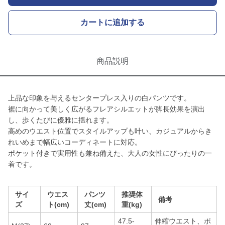
カートに追加する
商品説明
上品な印象を与えるセンタープレス入りの白パンツです。
裾に向かって美しく広がるフレアシルエットが脚長効果を演出
し、歩くたびに優雅に揺れます。
高めのウエスト位置でスタイルアップも叶い、カジュアルからき
れいめまで幅広いコーディネートに対応。
ポケット付きで実用性も兼ね備えた、大人の女性にぴったりの一
着です。
サイ
ウエス
パンツ
推奨体
備考
ズ
ト(cm)
丈(cm)
重(kg)
47.5-
伸縮ウエスト、ポ