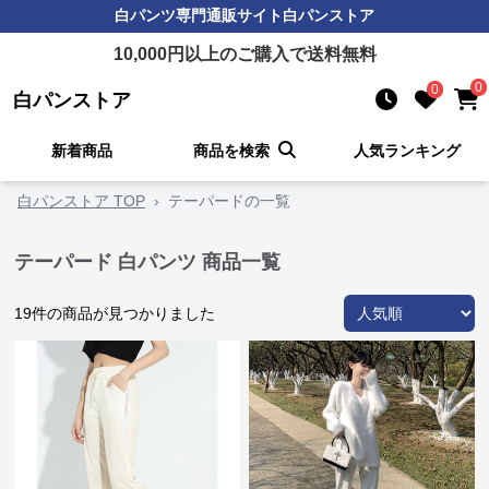
白パンツ
専門通販サイト
白パンストア
10,000
円以上のご購入で送料無料
0
0
白パンストア
新着商品
商品を検索
人気ランキング
白パンストア TOP
›
テーパードの一覧
テーパード 白パンツ 商品一覧
19
件の商品が見つかりました