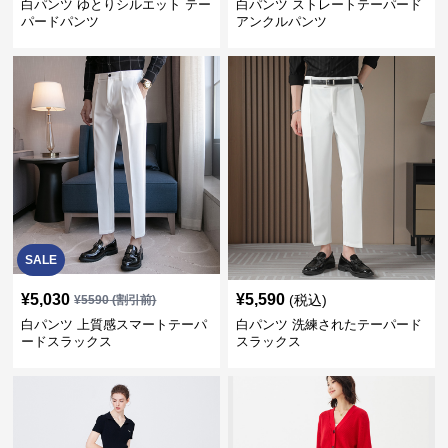
白パンツ ゆとりシルエット テー
白パンツ ストレートテーパード
パードパンツ
アンクルパンツ
SALE
¥
5,030
¥
5,590
(税込)
¥
5590
(割引前)
白パンツ 上質感スマートテーパ
白パンツ 洗練されたテーパード
ードスラックス
スラックス