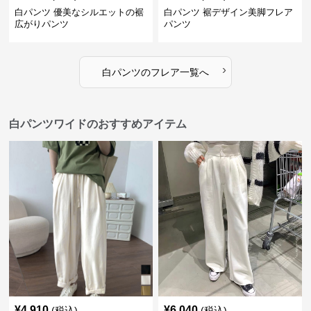
白パンツ 優美なシルエットの裾
白パンツ 裾デザイン美脚フレア
広がりパンツ
パンツ
›
白パンツ
の
フレア
一覧へ
白パンツワイドのおすすめアイテム
¥
4,910
¥
6,040
(税込)
(税込)