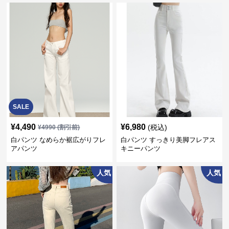
SALE
¥
4,490
¥
6,980
(税込)
¥
4990
(割引前)
白パンツ なめらか裾広がりフレ
白パンツ すっきり美脚フレアス
アパンツ
キニーパンツ
人気
人気