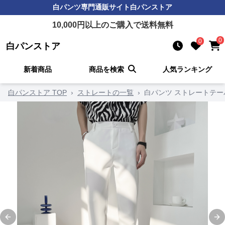
白パンツ
専門通販サイト
白パンストア
10,000
円以上のご購入で送料無料
0
0
白パンストア
新着商品
商品を検索
人気ランキング
白パンストア TOP
›
ストレートの一覧
›
白パンツ ストレートテ
Previous slide
Ne