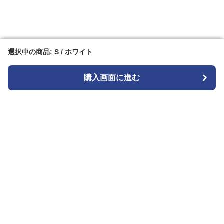
選択中の商品: S / ホワイト
選択中の商品: S / ホワイト
購入画面に進む
購入画面に進む
白パンストア
について