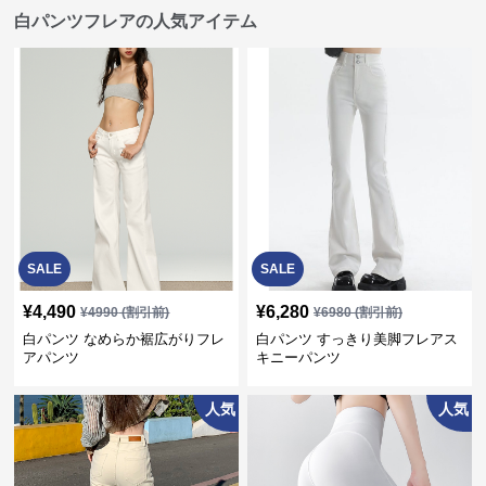
白パンツフレアの人気アイテム
SALE
SALE
¥
4,490
¥
6,280
¥
4990
(割引前)
¥
6980
(割引前)
白パンツ なめらか裾広がりフレ
白パンツ すっきり美脚フレアス
アパンツ
キニーパンツ
人気
人気