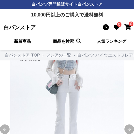
白パンツ
専門通販サイト
白パンストア
10,000
円以上のご購入で送料無料
0
0
白パンストア
新着商品
商品を検索
人気ランキング
白パンストア TOP
›
フレアの一覧
›
白パンツ ハイウエストフレア
Previous slide
Ne