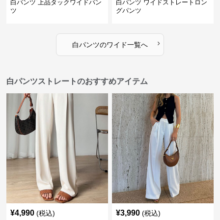
白パンツ 上品タックワイドパン
白パンツ ワイドストレートロン
ツ
グパンツ
›
白パンツ
の
ワイド
一覧へ
白パンツストレートのおすすめアイテム
¥
4,990
¥
3,990
(税込)
(税込)