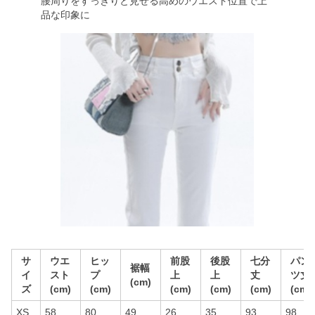
腰周りをすっきりと見せる高めのウエスト位置で上
品な印象に
サ
ウエ
ヒッ
前股
後股
七分
パン
裾幅
イ
スト
プ
上
上
丈
ツ丈
(cm)
ズ
(cm)
(cm)
(cm)
(cm)
(cm)
(cm)
XS
58
80
49
26
35
93
98