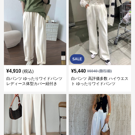
SALE
¥
4,910
¥
5,440
(税込)
¥
6040
(割引前)
白パンツ ゆったりワイドパンツ
白パンツ 高評価多数 ハイウエス
レディース体型カバー紐付き
ト ゆったりワイドパンツ