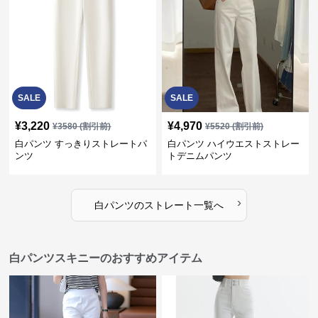
SALE
SALE
¥
3,220
¥
4,970
¥
3580
(割引前)
¥
5520
(割引前)
白パンツ すっきりストレートパ
白パンツ ハイウエストストレー
ンツ
トデニムパンツ
›
白パンツ
の
ストレート
一覧へ
白パンツスキニーのおすすめアイテム