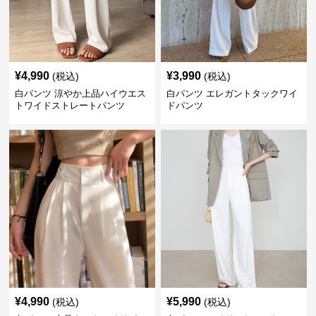
¥
4,990
¥
3,990
(税込)
(税込)
白パンツ 涼やか上品ハイウエス
白パンツ エレガントタックワイ
トワイドストレートパンツ
ドパンツ
¥
4,990
¥
5,990
(税込)
(税込)