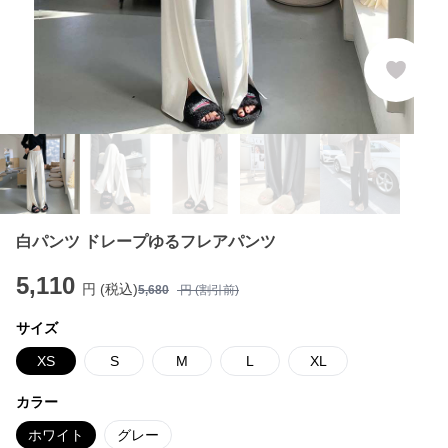
白パンツ ドレープゆるフレアパンツ
5,110
円 (税込)
5,680
円 (割引前)
サイズ
XS
S
M
L
XL
カラー
ホワイト
グレー