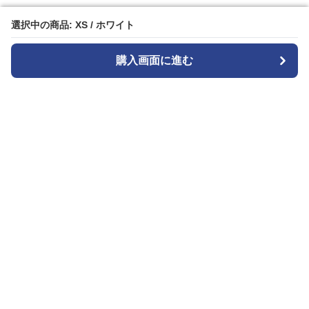
選択中の商品: XS / ホワイト
選択中の商品: XS / ホワイト
購入画面に進む
購入画面に進む
白パンストア
について
利用規約
プライバシー