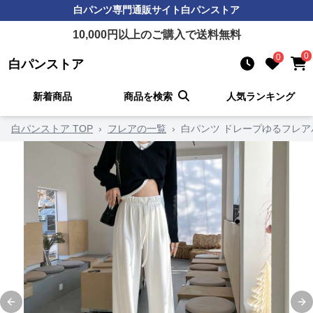
白パンツ
専門通販サイト
白パンストア
10,000
円以上のご購入で送料無料
0
0
白パンストア
新着商品
商品を検索
人気ランキング
白パンストア TOP
›
フレアの一覧
›
白パンツ ドレープゆるフレア
Previous slide
Ne