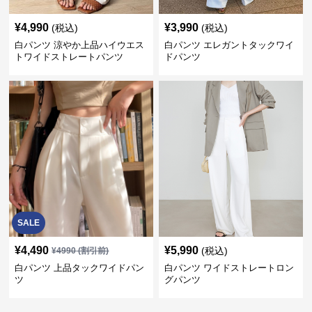
¥
4,990
¥
3,990
(税込)
(税込)
白パンツ 涼やか上品ハイウエス
白パンツ エレガントタックワイ
トワイドストレートパンツ
ドパンツ
SALE
¥
4,490
¥
5,990
(税込)
¥
4990
(割引前)
白パンツ 上品タックワイドパン
白パンツ ワイドストレートロン
ツ
グパンツ