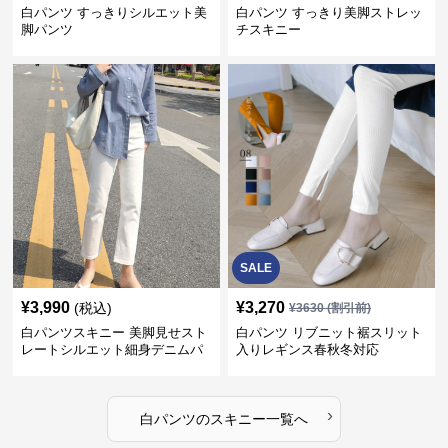
白パンツ すっきりシルエット美
白パンツ すっきり美脚ストレッ
脚パンツ
チスキニー
SALE
¥
3,990
¥
3,270
(税込)
¥
3630
(割引前)
白パンツスキニー 美脚見せスト
白パンツ リブニット裾スリット
レートシルエット細身デニムパ
入りレギンス春秋冬対応
ンツ
›
白パンツ
の
スキニー
一覧へ