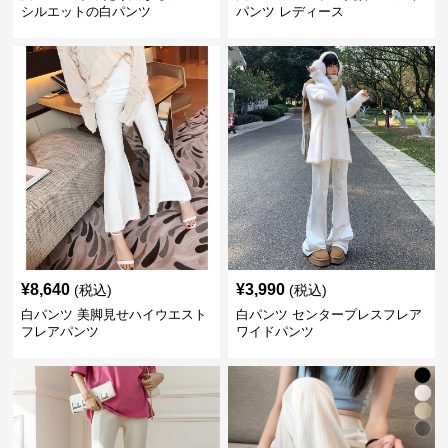
シルエットの白パンツ
パンツ レディース
¥
8,640
¥
3,990
(税込)
(税込)
白パンツ 美脚見せハイウエスト
白パンツ センタープレスフレア
フレアパンツ
ワイドパンツ