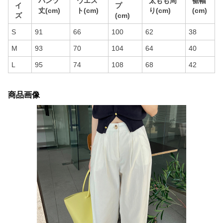
パンツ
ウエス
太もも周
裾幅
イ
プ
丈(cm)
ト(cm)
り(cm)
(cm)
ズ
(cm)
S
91
66
100
62
38
M
93
70
104
64
40
L
95
74
108
68
42
商品画像