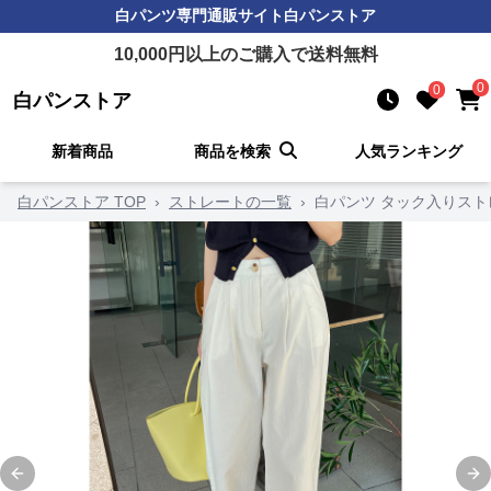
白パンツ
専門通販サイト
白パンストア
10,000
円以上のご購入で送料無料
0
0
白パンストア
新着商品
商品を検索
人気ランキング
白パンストア TOP
›
ストレートの一覧
›
白パンツ タック入りス
Previous slide
Ne