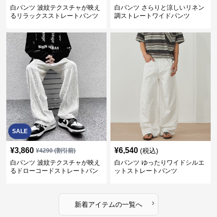
白パンツ 波紋テクスチャが映え
白パンツ さらりと涼しいリネン
るリラックスストレートパンツ
調ストレートワイドパンツ
SALE
¥
3,860
¥
6,540
(税込)
¥
4290
(割引前)
白パンツ 波紋テクスチャが映え
白パンツ ゆったりワイドシルエ
るドローコードストレートパン
ットストレートパンツ
ツ
›
新着アイテムの一覧へ