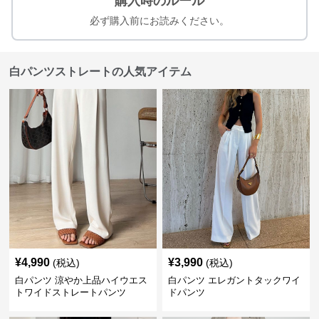
購入時のルール
必ず購入前にお読みください。
白パンツストレートの人気アイテム
¥
4,990
¥
3,990
(税込)
(税込)
白パンツ 涼やか上品ハイウエス
白パンツ エレガントタックワイ
トワイドストレートパンツ
ドパンツ