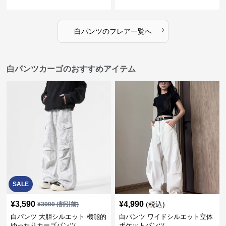
›
白パンツ
の
フレア
一覧へ
白パンツカーゴのおすすめアイテム
SALE
¥
3,590
¥
4,990
(税込)
¥
3990
(割引前)
白パンツ 大胆シルエット 機能的
白パンツ ワイドシルエット立体
ゆったりカーゴパンツ
ポケットパンツ