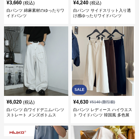
¥
3,660
¥
4,240
(税込)
(税込)
白パンツ 綿麻素材のゆったりワ
白パンツ サイドスリット入り透
イドパンツ
け感ゆったりワイドパンツ
SALE
¥
6,020
¥
4,630
(税込)
¥
5140
(割引前)
白パンツ 白ワイドデニムパンツ
白パンツ レディース ハイウエス
ストレート メンズボトムス
ト ワイドパンツ 韓国風 多色展
開