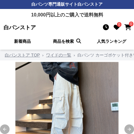
白パンツ
専門通販サイト
白パンストア
10,000
円以上のご購入で送料無料
0
0
白パンストア
新着商品
商品を検索
人気ランキング
白パンストア TOP
›
ワイドの一覧
›
白パンツ カーゴポケット付き
Previous slide
Ne