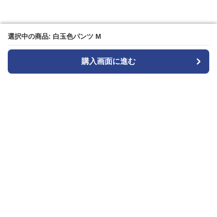
選択中の商品: 白玉色パンツ M
選択中の商品: 白玉色パンツ M
購入画面に進む
購入画面に進む
白パンストア
について
利用規約