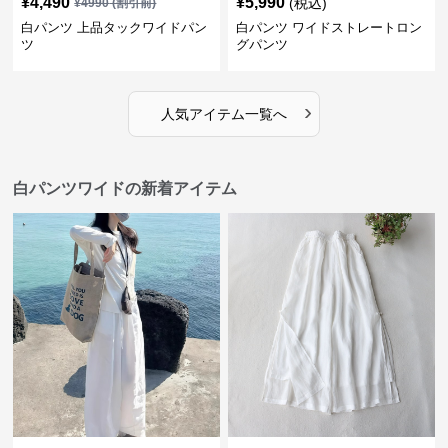
¥
4,490
¥
5,990
(税込)
¥
4990
(割引前)
白パンツ 上品タックワイドパン
白パンツ ワイドストレートロン
ツ
グパンツ
›
人気アイテム一覧へ
白パンツワイドの新着アイテム