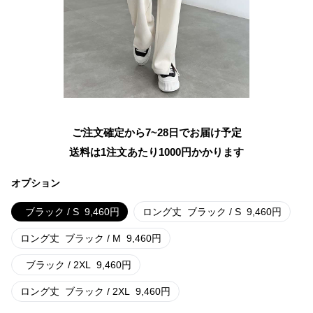
ご注文確定から7~28日でお届け予定
送料は1注文あたり
1000
円かかります
オプション
ブラック / S
9,460
円
ロング丈
ブラック / S
9,460
円
ロング丈
ブラック / M
9,460
円
ブラック / 2XL
9,460
円
ロング丈
ブラック / 2XL
9,460
円