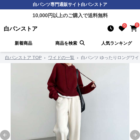
白パンツ
専門通販サイト
白パンストア
10,000
円以上のご購入で送料無料
0
0
白パンストア
新着商品
商品を検索
人気ランキング
白パンストア TOP
›
ワイドの一覧
›
白パンツ ゆったりロングワイ
Previous slide
Ne