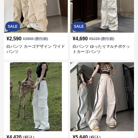
SALE
SALE
¥
2,590
¥
4,690
¥
2880
(割引前)
¥
5220
(割引前)
白パンツ カーゴデザイン ワイド
白パンツ ゆったりマルチポケッ
パンツ
トカーゴパンツ
¥
4,420
¥
5,640
(税込)
(税込)