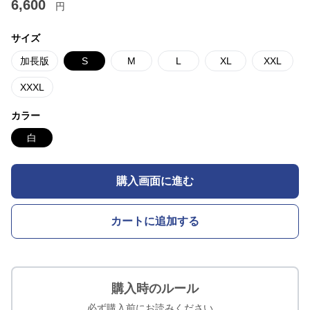
6,600
円
サイズ
加長版
S
M
L
XL
XXL
XXXL
カラー
白
購入画面に進む
カートに追加する
購入時のルール
必ず購入前にお読みください。