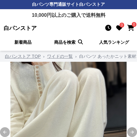
白パンツ
専門通販サイト
白パンストア
10,000
円以上のご購入で送料無料
0
0
白パンストア
新着商品
商品を検索
人気ランキング
白パンストア TOP
›
ワイドの一覧
›
白パンツ あったかニット素
×
新規ユーザー限定クーポ
ン！
期間限定! 15%OFFクーポン
です
取得後、決済画面で自動適用さ
れます
8NVWZ14O
コード:
Previous slide
Ne