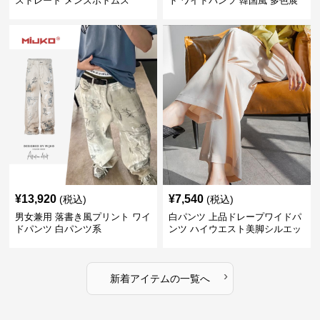
ストレート メンズボトムス
ト ワイドパンツ 韓国風 多色展
開
¥
13,920
¥
7,540
(税込)
(税込)
男女兼用 落書き風プリント ワイ
白パンツ 上品ドレープワイドパ
ドパンツ 白パンツ系
ンツ ハイウエスト美脚シルエッ
ト
›
新着アイテムの一覧へ