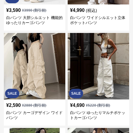
¥
3,590
¥
4,990
(税込)
¥
3990
(割引前)
白パンツ 大胆シルエット 機能的
白パンツ ワイドシルエット立体
ゆったりカーゴパンツ
ポケットパンツ
SALE
SALE
¥
2,590
¥
4,690
¥
2880
(割引前)
¥
5220
(割引前)
白パンツ カーゴデザイン ワイド
白パンツ ゆったりマルチポケッ
パンツ
トカーゴパンツ