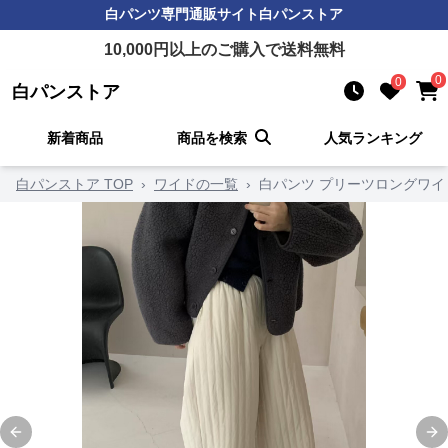
白パンツ
専門通販サイト
白パンストア
10,000
円以上のご購入で送料無料
0
0
白パンストア
新着商品
商品を検索
人気ランキング
白パンストア TOP
›
ワイドの一覧
›
白パンツ プリーツロングワイ
Previous slide
Ne