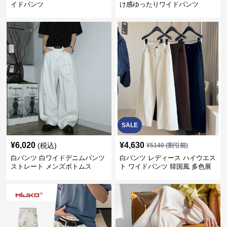
イドパンツ
け感ゆったりワイドパンツ
SALE
¥
6,020
¥
4,630
(税込)
¥
5140
(割引前)
白パンツ 白ワイドデニムパンツ
白パンツ レディース ハイウエス
ストレート メンズボトムス
ト ワイドパンツ 韓国風 多色展
開