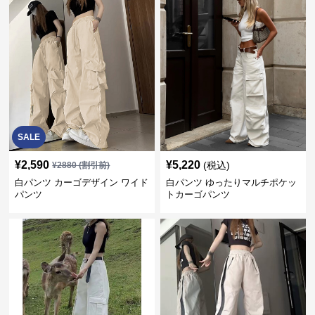
SALE
¥
2,590
¥
5,220
(税込)
¥
2880
(割引前)
白パンツ カーゴデザイン ワイド
白パンツ ゆったりマルチポケッ
パンツ
トカーゴパンツ