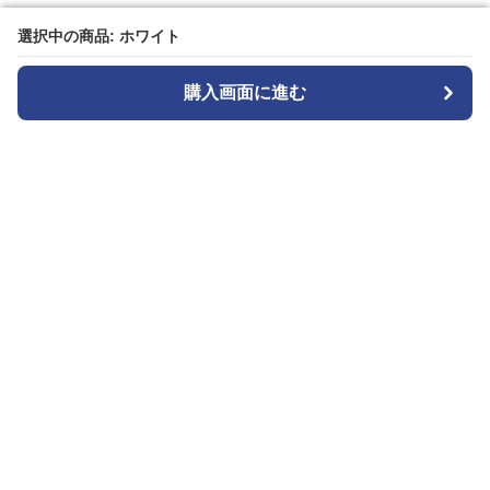
選択中の商品: ホワイト
選択中の商品: ホワイト
購入画面に進む
購入画面に進む
白パンストア
について
利用規約
プライバシー