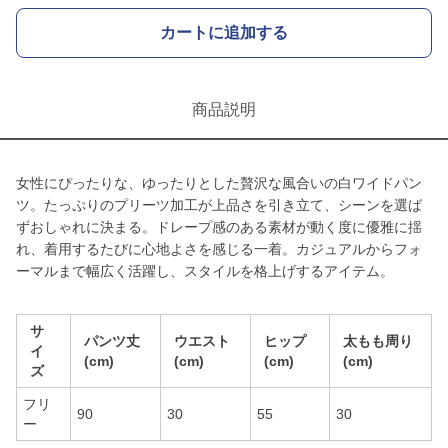
カートに追加する
商品説明
女性にぴったりな、ゆったりとした贅沢な風合いの白ワイドパン
ツ。たっぷりのプリーツ加工が上品さを引き立て、シーンを選ば
ずおしゃれに決まる。ドレープ感のある素材が動く度に優雅に揺
れ、着用するたびに心地よさを感じる一着。カジュアルからフォ
ーマルまで幅広く活躍し、スタイルを格上げするアイテム。
サ
パンツ丈
ウエスト
ヒップ
太もも周り
イ
(cm)
(cm)
(cm)
(cm)
ズ
フリ
90
30
55
30
ー