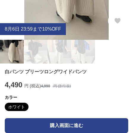
8
月
6
日 23:59まで10%OFF
白パンツ プリーツロングワイドパンツ
4,490
円 (税込)
4,990
円 (割引前)
カラー
ホワイト
購入画面に進む