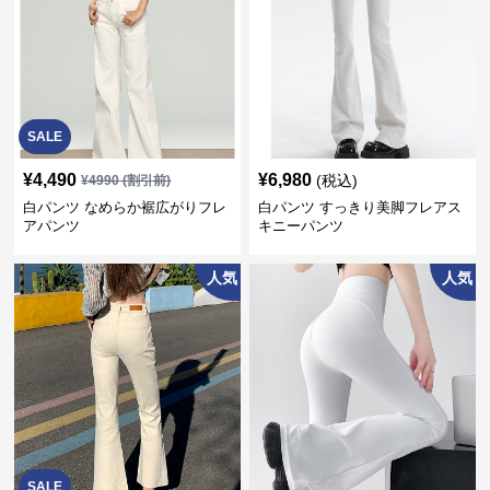
SALE
¥
4,490
¥
6,980
(税込)
¥
4990
(割引前)
白パンツ なめらか裾広がりフレ
白パンツ すっきり美脚フレアス
アパンツ
キニーパンツ
人気
人気
SALE