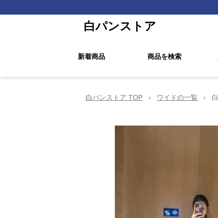
白パンストア
新着商品
商品を検索
白パンストア TOP
›
ワイドの一覧
›
白