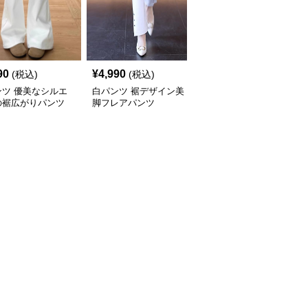
90
¥
4,990
¥
3,990
(税込)
(税込)
(税込)
ンツ 優美なシルエ
白パンツ 裾デザイン美
白パンツ ハイウエスト
の裾広がりパンツ
脚フレアパンツ
美脚フレアパンツ