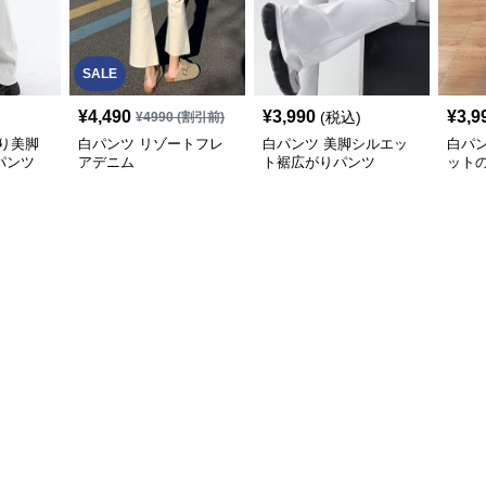
SALE
¥
4,490
¥
3,990
¥
3,9
(税込)
¥
4990
(割引前)
り美脚
白パンツ リゾートフレ
白パンツ 美脚シルエッ
白パ
パンツ
アデニム
ト裾広がりパンツ
ット