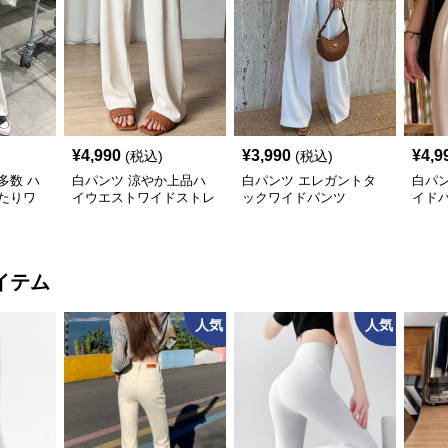
¥
4,990
¥
3,990
¥
4,9
(税込)
(税込)
多数 ハ
白パンツ 涼やか上品ハ
白パンツ エレガントタ
白パ
たりワ
イウエストワイドストレ
ックワイドパンツ
イド
ートパンツ
イテム
人気
人気