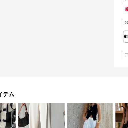
G
イテム