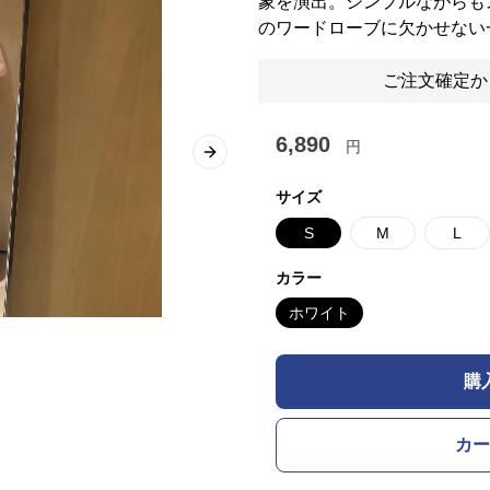
象を演出。シンプルながらも
のワードローブに欠かせない
ご注文確定か
6,890
円
Next slide
サイズ
S
M
L
カラー
ホワイト
購
カー