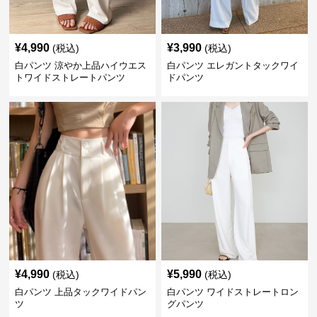
¥
4,990
¥
3,990
(税込)
(税込)
白パンツ 涼やか上品ハイウエス
白パンツ エレガントタックワイ
トワイドストレートパンツ
ドパンツ
¥
4,990
¥
5,990
(税込)
(税込)
白パンツ 上品タックワイドパン
白パンツ ワイドストレートロン
ツ
グパンツ