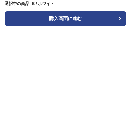
選択中の商品: S / ホワイト
選択中の商品: S / ホワイト
購入画面に進む
購入画面に進む
白パンストア
について
利用規約
プライバシー