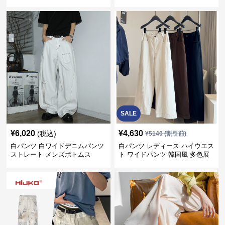
SALE
¥
6,020
¥
4,630
(税込)
¥
5140
(割引前)
白パンツ 白ワイドデニムパンツ
白パンツ レディース ハイウエス
ストレート メンズボトムス
ト ワイドパンツ 韓国風 多色展
開