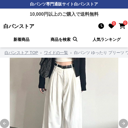
白パンツ
専門通販サイト
白パンストア
10,000
円以上のご購入で送料無料
0
0
白パンストア
新着商品
商品を検索
人気ランキング
白パンストア TOP
›
ワイドの一覧
›
白パンツ ゆったり プリーツ 
Previous slide
Ne