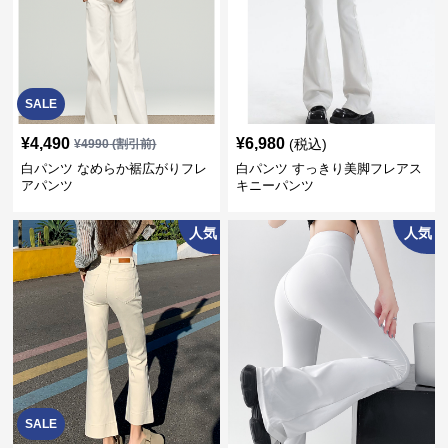
SALE
¥
4,490
¥
6,980
(税込)
¥
4990
(割引前)
白パンツ なめらか裾広がりフレ
白パンツ すっきり美脚フレアス
アパンツ
キニーパンツ
人気
人気
SALE