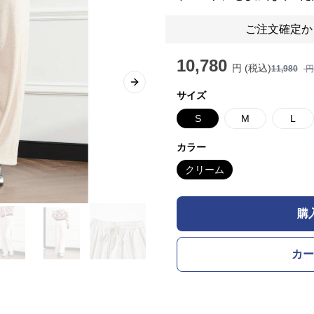
ご注文確定か
10,780
円 (税込)
11,980
円
Next slide
サイズ
S
M
L
カラー
クリーム
購
カー