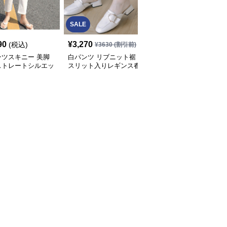
SALE
90
¥
3,270
¥
3,990
(税込)
(税込)
¥
3630
(割引前)
ンツスキニー 美脚
白パンツ リブニット裾
白パンツ リラックスリ
ストレートシルエッ
スリット入りレギンス春
ネンスキニーパンツ
身デニムパンツ
秋冬対応