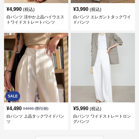
¥
4,990
¥
3,990
(税込)
(税込)
白パンツ 涼やか上品ハイウエス
白パンツ エレガントタックワイ
トワイドストレートパンツ
ドパンツ
SALE
¥
4,490
¥
5,990
(税込)
¥
4990
(割引前)
白パンツ 上品タックワイドパン
白パンツ ワイドストレートロン
ツ
グパンツ