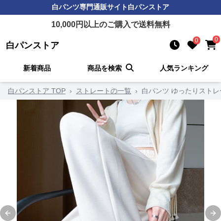
白パンツ
専門通販サイト
白パンストア
10,000
円以上のご購入で送料無料
0
0
白パンストア
新着商品
商品を検索
人気ランキング
白パンストア TOP
›
ストレートの一覧
›
白パンツ ゆったりスト
Previous slide
Ne