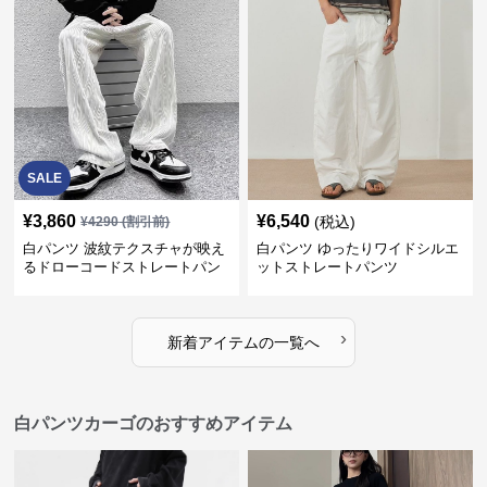
SALE
¥
3,860
¥
6,540
(税込)
¥
4290
(割引前)
白パンツ 波紋テクスチャが映え
白パンツ ゆったりワイドシルエ
るドローコードストレートパン
ットストレートパンツ
ツ
›
新着アイテムの一覧へ
白パンツカーゴのおすすめアイテム