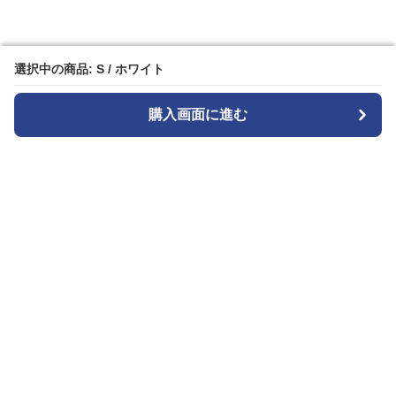
選択中の商品: S / ホワイト
選択中の商品: S / ホワイト
購入画面に進む
購入画面に進む
白パンストア
について
利用規約