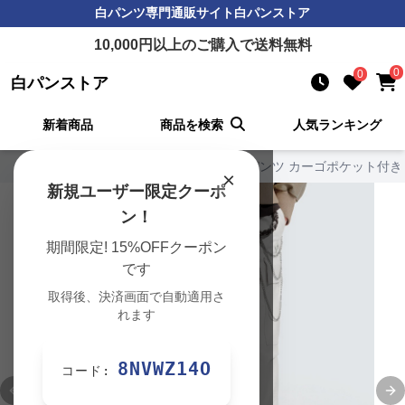
白パンツ
専門通販サイト
白パンストア
10,000
円以上のご購入で送料無料
0
0
白パンストア
新着商品
商品を検索
人気ランキング
白パンストア TOP
›
カーゴの一覧
›
白パンツ カーゴポケット付き
×
新規ユーザー限定クーポ
ン！
期間限定! 15%OFFクーポン
です
取得後、決済画面で自動適用さ
れます
8NVWZ14O
コード:
Previous slide
Ne