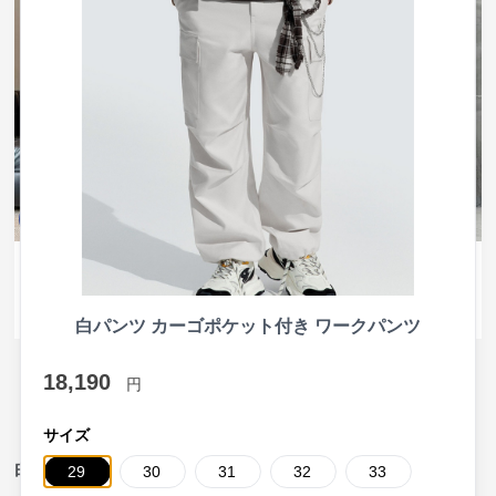
SALE
¥
6,340
¥
4,600
(税込)
¥
7040
(割引前)
白パンツ 白デニム カーゴハーフ
白パンツ ガールズ白カーゴパン
パンツ ワイドシルエット
ツ ワイドシルエット
白パンツ カーゴポケット付き ワークパンツ
18,190
›
円
新着アイテムの一覧へ
サイズ
白パンツフレアのおすすめアイテム
29
30
31
32
33