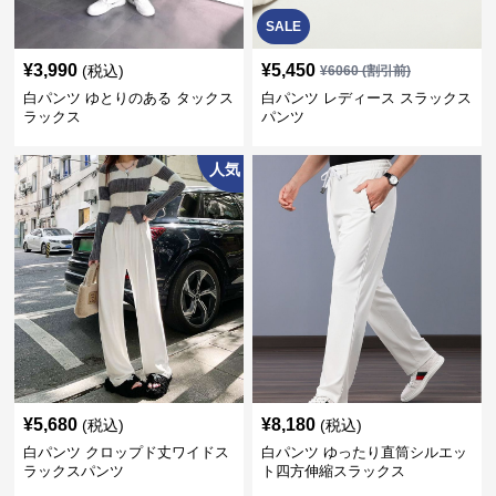
SALE
¥
3,990
¥
5,450
(税込)
¥
6060
(割引前)
白パンツ ゆとりのある タックス
白パンツ レディース スラックス
ラックス
パンツ
人気
¥
5,680
¥
8,180
(税込)
(税込)
白パンツ クロップド丈ワイドス
白パンツ ゆったり直筒シルエッ
ラックスパンツ
ト四方伸縮スラックス