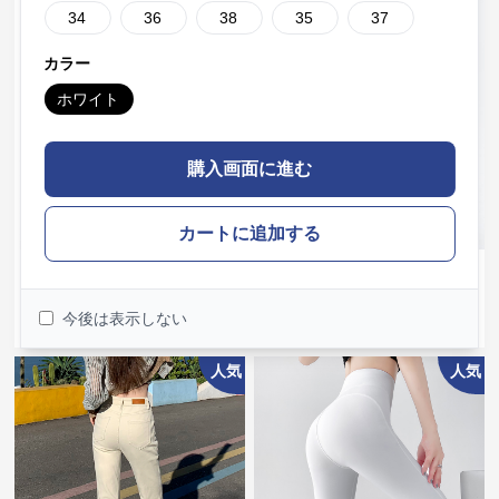
34
36
38
35
37
カラー
ホワイト
購入画面に進む
カートに追加する
¥
4,990
¥
6,980
(税込)
(税込)
白パンツ なめらか裾広がりフレ
白パンツ すっきり美脚フレアス
今後は表示しない
アパンツ
キニーパンツ
人気
人気