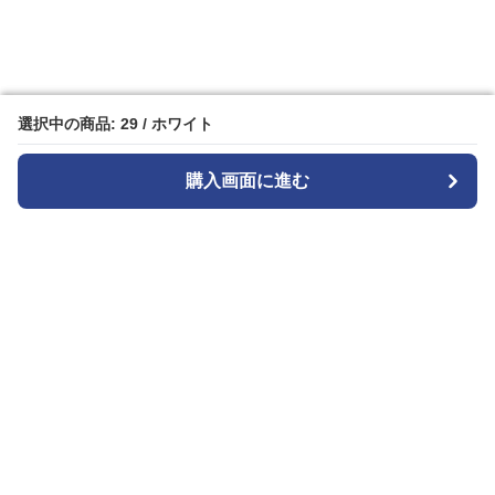
選択中の商品: 29 / ホワイト
選択中の商品: 29 / ホワイト
購入画面に進む
購入画面に進む
白パンストア
について