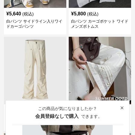
¥
5,640
¥
5,800
(税込)
(税込)
白パンツ サイドライン入りワイ
白パンツ カーゴポケット ワイド
ドカーゴパンツ
メンズボトムス
この商品が気になりましたか？
¥
10,140
¥
4,640
(税込)
(税込)
Close
会員登録なしで購入
できます。
白パンツ 男女兼用 白系カーゴパ
2025新作レディース刺繍白パン
ンツ ワーク風 春夏対応
ツカーゴ