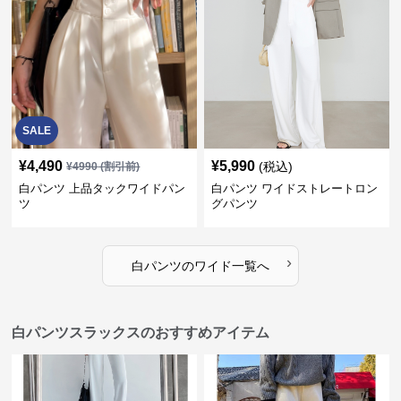
SALE
¥
4,490
¥
5,990
(税込)
¥
4990
(割引前)
白パンツ 上品タックワイドパン
白パンツ ワイドストレートロン
ツ
グパンツ
›
白パンツ
の
ワイド
一覧へ
白パンツスラックスのおすすめアイテム