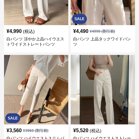
SALE
¥
4,990
¥
4,490
(税込)
¥
4990
(割引前)
白パンツ 涼やか上品ハイウエス
白パンツ 上品タックワイドパン
トワイドストレートパンツ
ツ
SALE
¥
3,560
¥
5,520
(税込)
¥
3960
(割引前)
白パンツ ハイウエストスリムパ
白パンツ ハイウエストストレー