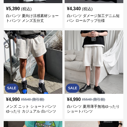
¥
5,390
¥
4,340
(税込)
(税込)
白パンツ 夏向け涼感素材ショー
白パンツ ダメージ加工デニム短
トパンツ メンズ五分丈
パン ロールアップ仕様
SALE
SALE
¥
4,990
¥
4,990
¥
5540
(割引前)
¥
5540
(割引前)
メンズ ニット ショートパンツ
白パンツ 夏用薄手無地ゆったり
ゆったり カジュアル 白パンツ
ショートパンツ