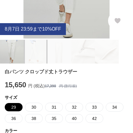
8
月
7
日 23:59まで10%OFF
白パンツ クロップド丈トラウザー
15,650
円 (税込)
17,390
円 (割引前)
サイズ
29
30
31
32
33
34
36
38
35
40
42
カラー