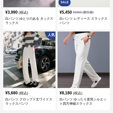
SALE
¥
3,990
¥
5,450
(税込)
¥
6060
(割引前)
白パンツ ゆとりのある タックス
白パンツ レディース スラックス
ラックス
パンツ
人気
¥
5,680
¥
8,180
(税込)
(税込)
白パンツ クロップド丈ワイドス
白パンツ ゆったり直筒シルエッ
ラックスパンツ
ト四方伸縮スラックス