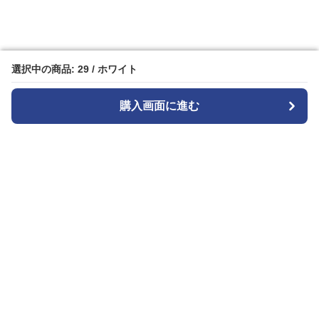
選択中の商品: 29 / ホワイト
選択中の商品: 29 / ホワイト
購入画面に進む
購入画面に進む
白パンストア
について