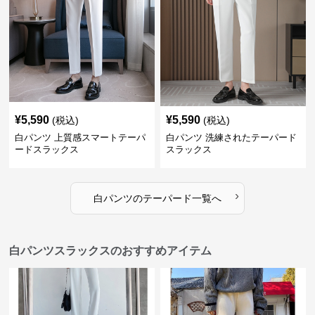
¥
5,590
¥
5,590
(税込)
(税込)
白パンツ 上質感スマートテーパ
白パンツ 洗練されたテーパード
ードスラックス
スラックス
›
白パンツ
の
テーパード
一覧へ
白パンツスラックスのおすすめアイテム