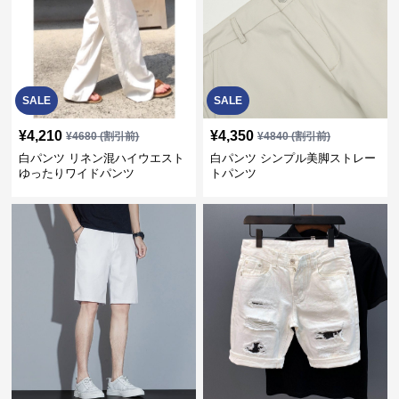
SALE
SALE
¥
4,210
¥
4,350
¥
4680
(割引前)
¥
4840
(割引前)
白パンツ リネン混ハイウエスト
白パンツ シンプル美脚ストレー
ゆったりワイドパンツ
トパンツ