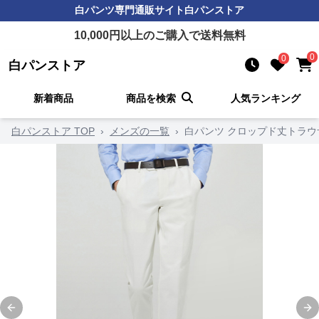
白パンツ
専門通販サイト
白パンストア
10,000
円以上のご購入で送料無料
0
0
白パンストア
新着商品
商品を検索
人気ランキング
白パンストア TOP
›
メンズの一覧
›
白パンツ クロップド丈トラウ
Previous slide
Ne