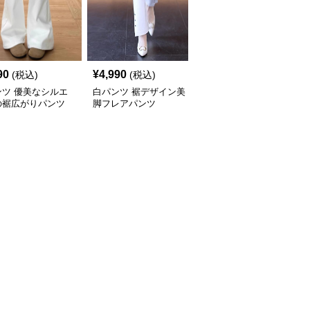
90
¥
4,990
¥
3,990
(税込)
(税込)
(税込)
ンツ 優美なシルエ
白パンツ 裾デザイン美
白パンツ ハイウエスト
の裾広がりパンツ
脚フレアパンツ
美脚フレアパンツ