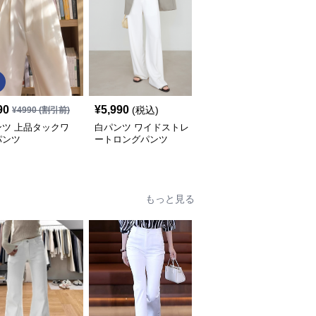
90
¥
5,990
¥
4,990
(税込)
(税込)
¥
4990
(割引前)
ンツ 上品タックワ
白パンツ ワイドストレ
白パンツ ワイドシルエ
パンツ
ートロングパンツ
ットフレアパンツ
もっと見る