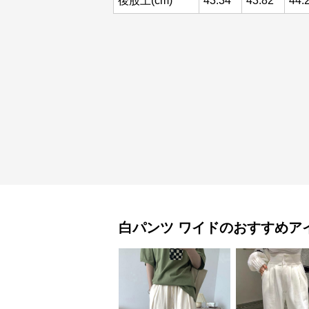
後股上(cm)
43.34
43.82
44.
白パンツ
ワイド
のおすすめア