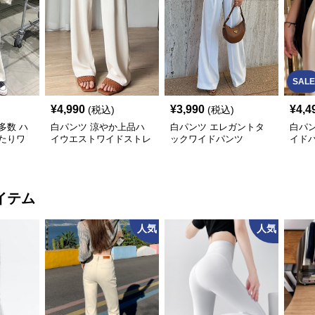
SALE
¥
4,990
¥
3,990
¥
4,4
(税込)
(税込)
多数 ハ
白パンツ 涼やか上品ハ
白パンツ エレガントタ
白パ
たりワ
イウエストワイドストレ
ックワイドパンツ
イド
ートパンツ
イテム
人気
人気