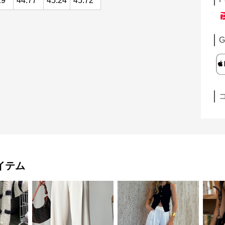
29
44.77
45.24
45.72
G
イテム