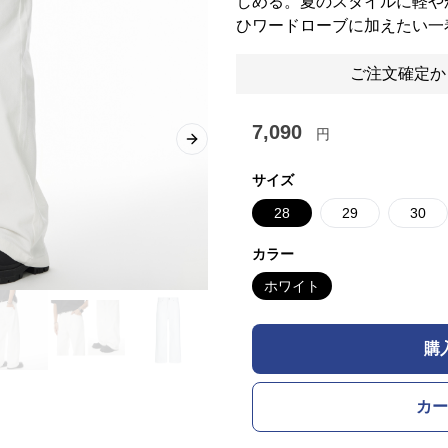
しめる。夏のスタイルに軽や
ひワードローブに加えたい一
ご注文確定か
7,090
円
Next slide
サイズ
28
29
30
カラー
ホワイト
購
カー