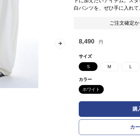
トに加えたいアイテム。スタ
白パンツを、ぜひ手に入れて
ご注文確定か
8,490
円
Next slide
サイズ
S
M
L
カラー
ホワイト
購
カー