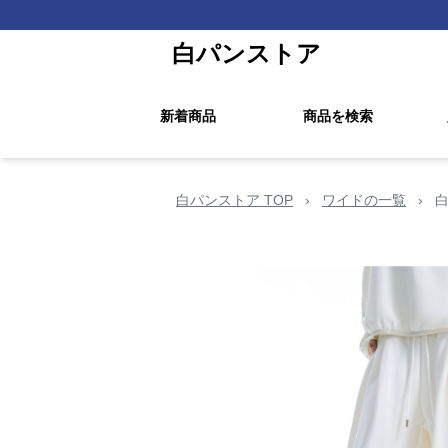
白パンストア
新着商品
商品を検索
白パンストア TOP
›
ワイドの一覧
›