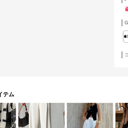
G
イテム