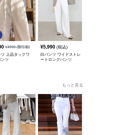
90
¥
5,990
¥
4,990
(税込)
(税込)
¥
4990
(割引前)
ンツ 上品タックワ
白パンツ ワイドストレ
白パンツ ワイドシルエ
パンツ
ートロングパンツ
ットフレアパンツ
もっと見る