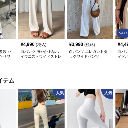
SALE
¥
4,990
¥
3,990
¥
4,4
(税込)
(税込)
多数 ハ
白パンツ 涼やか上品ハ
白パンツ エレガントタ
白パ
たりワ
イウエストワイドストレ
ックワイドパンツ
イド
ートパンツ
イテム
人気
人気