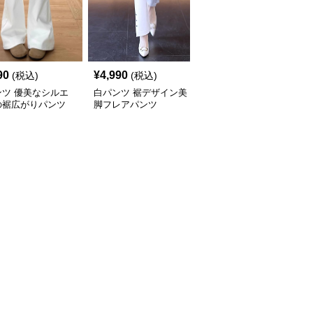
90
¥
4,990
¥
3,990
(税込)
(税込)
(税込)
ンツ 優美なシルエ
白パンツ 裾デザイン美
白パンツ ハイウエスト
の裾広がりパンツ
脚フレアパンツ
美脚フレアパンツ