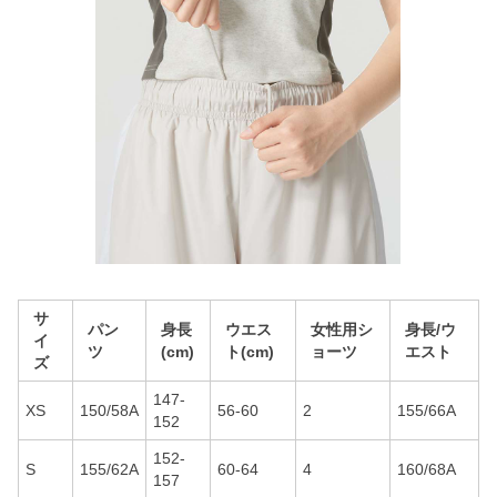
サ
パン
身長
ウエス
女性用シ
身長/ウ
イ
ツ
(cm)
ト(cm)
ョーツ
エスト
ズ
147-
XS
150/58A
56-60
2
155/66A
152
152-
S
155/62A
60-64
4
160/68A
157