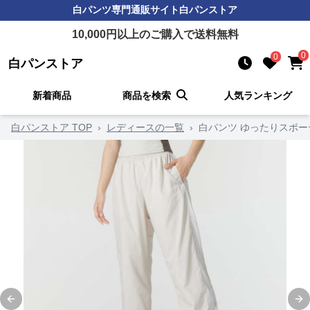
白パンツ
専門通販サイト
白パンストア
10,000
円以上のご購入で送料無料
0
0
白パンストア
新着商品
商品を検索
人気ランキング
白パンストア TOP
›
レディースの一覧
›
白パンツ ゆったりスポ
Previous slide
Ne