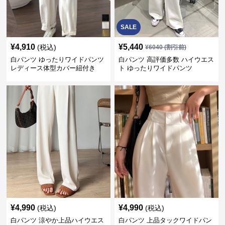
SALE
¥
4,910
¥
5,440
(税込)
¥
6040
(割引前)
白パンツ ゆったりワイドパンツ
白パンツ 高評価多数 ハイウエス
レディース体型カバー紐付き
ト ゆったりワイドパンツ
¥
4,990
¥
4,990
(税込)
(税込)
白パンツ 涼やか上品ハイウエス
白パンツ 上品タックワイドパン