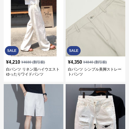
SALE
SALE
¥
4,210
¥
4,350
¥
4680
(割引前)
¥
4840
(割引前)
白パンツ リネン混ハイウエスト
白パンツ シンプル美脚ストレー
ゆったりワイドパンツ
トパンツ