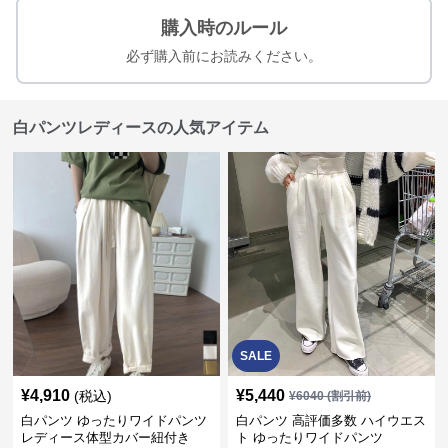
購入時のルール
必ず購入前にお読みください。
白パンツレディースの人気アイテム
SALE
¥
4,910
¥
5,440
(税込)
¥
6040
(割引前)
白パンツ ゆったりワイドパンツ
白パンツ 高評価多数 ハイウエス
レディース体型カバー紐付き
ト ゆったりワイドパンツ