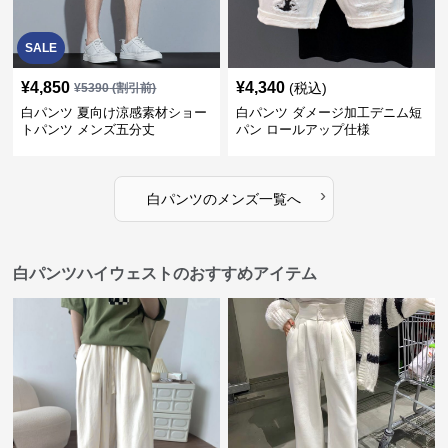
SALE
¥
4,850
¥
4,340
(税込)
¥
5390
(割引前)
白パンツ 夏向け涼感素材ショー
白パンツ ダメージ加工デニム短
トパンツ メンズ五分丈
パン ロールアップ仕様
›
白パンツ
の
メンズ
一覧へ
白パンツハイウェストのおすすめアイテム