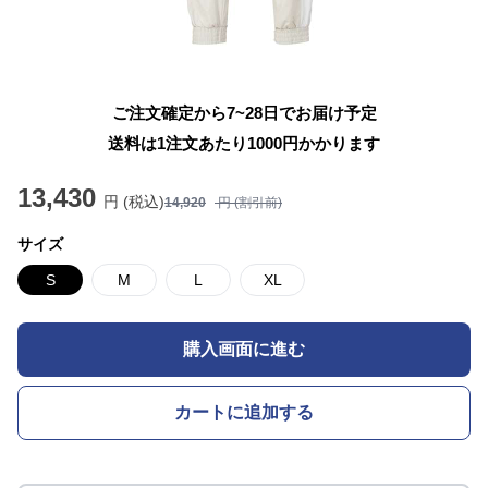
ご注文確定から7~28日でお届け予定
送料は1注文あたり
1000
円かかります
13,430
円 (税込)
14,920
円 (割引前)
サイズ
S
M
L
XL
購入画面に進む
カートに追加する