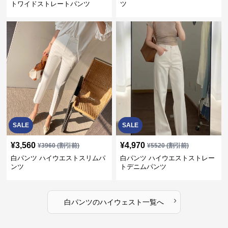
トワイドストレートパンツ
ツ
SALE
SALE
¥
3,560
¥
4,970
¥
3960
(割引前)
¥
5520
(割引前)
白パンツ ハイウエストスリムパ
白パンツ ハイウエストストレー
ンツ
トデニムパンツ
›
白パンツ
の
ハイウェスト
一覧へ