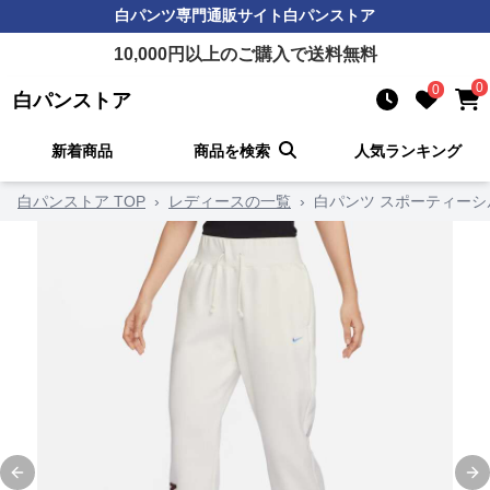
白パンツ
専門通販サイト
白パンストア
10,000
円以上のご購入で送料無料
0
0
白パンストア
新着商品
商品を検索
人気ランキング
白パンストア TOP
›
レディースの一覧
›
白パンツ スポーティーシ
Previous slide
Ne