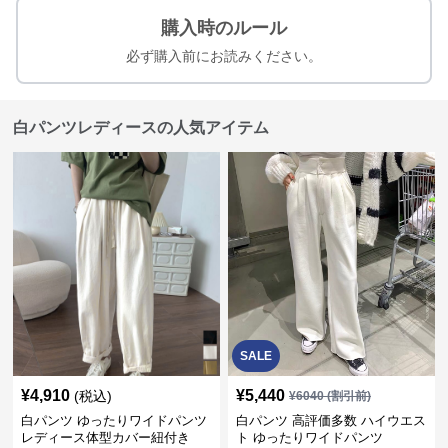
購入時のルール
必ず購入前にお読みください。
白パンツレディースの人気アイテム
SALE
¥
4,910
¥
5,440
(税込)
¥
6040
(割引前)
白パンツ ゆったりワイドパンツ
白パンツ 高評価多数 ハイウエス
レディース体型カバー紐付き
ト ゆったりワイドパンツ