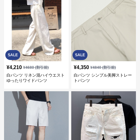
SALE
SALE
¥
4,210
¥
4,350
¥
4680
(割引前)
¥
4840
(割引前)
白パンツ リネン混ハイウエスト
白パンツ シンプル美脚ストレー
ゆったりワイドパンツ
トパンツ