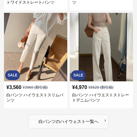
トワイドストレートパンツ
ツ
SALE
SALE
¥
3,560
¥
4,970
¥
3960
(割引前)
¥
5520
(割引前)
白パンツ ハイウエストスリムパ
白パンツ ハイウエストストレー
ンツ
トデニムパンツ
›
白パンツ
の
ハイウェスト
一覧へ