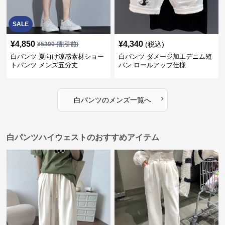
SALE
¥
4,850
¥
4,340
(税込)
¥
5390
(割引前)
白パンツ 夏向け涼感素材ショー
白パンツ ダメージ加工デニム短
トパンツ メンズ五分丈
パン ロールアップ仕様
›
白パンツ
の
メンズ
一覧へ
白パンツハイウェストのおすすめアイテム