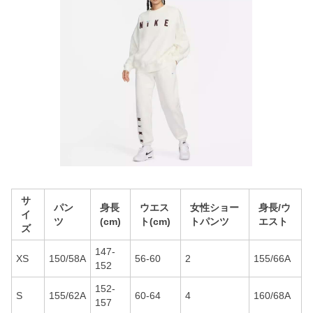
サ
パン
身長
ウエス
女性ショー
身長/ウ
イ
ツ
(cm)
ト(cm)
トパンツ
エスト
ズ
147-
XS
150/58A
56-60
2
155/66A
152
152-
S
155/62A
60-64
4
160/68A
157