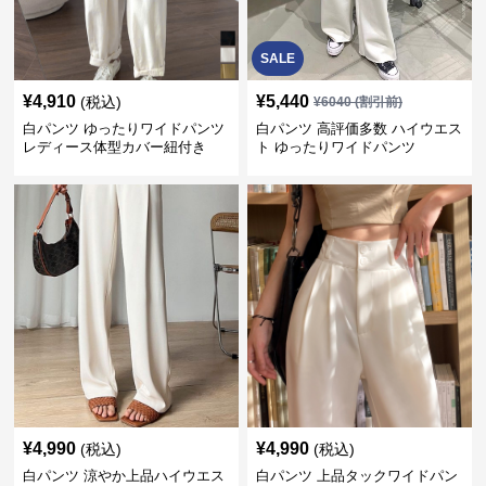
SALE
¥
4,910
¥
5,440
(税込)
¥
6040
(割引前)
白パンツ ゆったりワイドパンツ
白パンツ 高評価多数 ハイウエス
レディース体型カバー紐付き
ト ゆったりワイドパンツ
¥
4,990
¥
4,990
(税込)
(税込)
白パンツ 涼やか上品ハイウエス
白パンツ 上品タックワイドパン