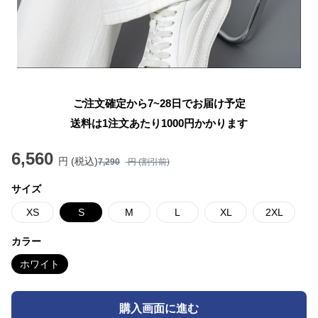
ご注文確定から7~28日でお届け予定
送料は1注文あたり
1000
円かかります
6,560
円 (税込)
7,290
円 (割引前)
サイズ
XS
S
M
L
XL
2XL
カラー
ホワイト
購入画面に進む