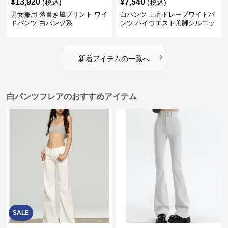
¥
13,920
¥
7,540
(税込)
(税込)
男女兼用 落書き風プリント ワイ
白パンツ 上品ドレープワイドパ
ドパンツ 白パンツ系
ンツ ハイウエスト美脚シルエッ
ト
›
新着アイテムの一覧へ
白パンツフレアのおすすめアイテム
SALE