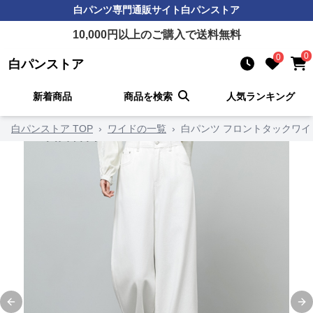
白パンツ
専門通販サイト
白パンストア
10,000
円以上のご購入で送料無料
0
0
白パンストア
新着商品
商品を検索
人気ランキング
白パンストア TOP
›
ワイドの一覧
›
白パンツ フロントタックワ
Previous slide
Ne