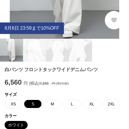
8
月
6
日 23:59まで10%OFF
白パンツ フロントタックワイドデニムパンツ
6,560
円 (税込)
7,290
円 (割引前)
サイズ
XS
S
M
L
XL
2XL
カラー
ホワイト