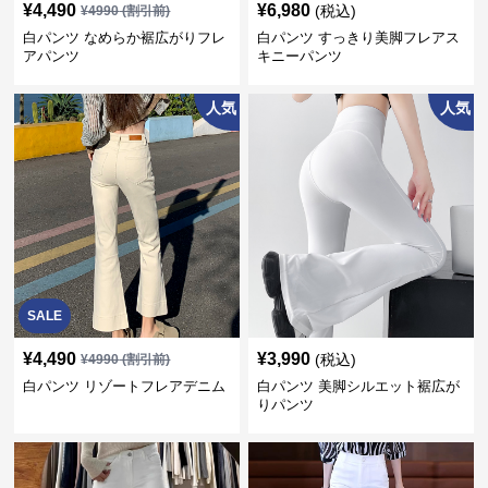
¥
4,490
¥
6,980
(税込)
¥
4990
(割引前)
白パンツ なめらか裾広がりフレ
白パンツ すっきり美脚フレアス
アパンツ
キニーパンツ
人気
人気
SALE
¥
4,490
¥
3,990
(税込)
¥
4990
(割引前)
白パンツ リゾートフレアデニム
白パンツ 美脚シルエット裾広が
りパンツ