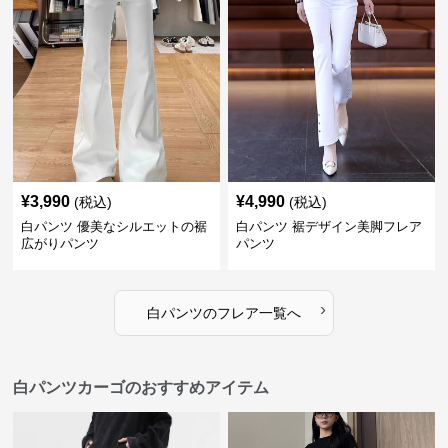
¥
3,990
¥
4,990
(税込)
(税込)
白パンツ 優美なシルエットの裾
白パンツ 裾デザイン美脚フレア
広がりパンツ
パンツ
›
白パンツ
の
フレア
一覧へ
白パンツカーゴのおすすめアイテム