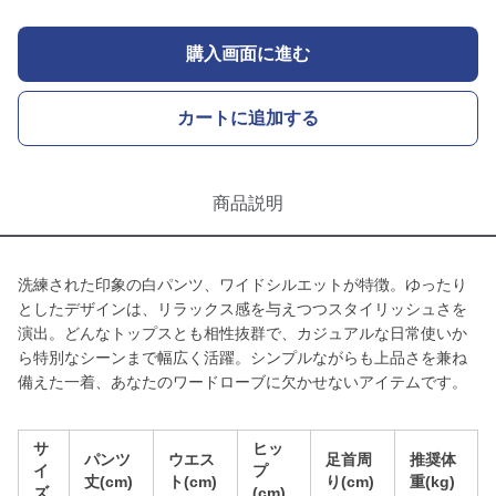
購入画面に進む
カートに追加する
商品説明
洗練された印象の白パンツ、ワイドシルエットが特徴。ゆったり
としたデザインは、リラックス感を与えつつスタイリッシュさを
演出。どんなトップスとも相性抜群で、カジュアルな日常使いか
ら特別なシーンまで幅広く活躍。シンプルながらも上品さを兼ね
備えた一着、あなたのワードローブに欠かせないアイテムです。
サ
ヒッ
パンツ
ウエス
足首周
推奨体
イ
プ
丈(cm)
ト(cm)
り(cm)
重(kg)
ズ
(cm)