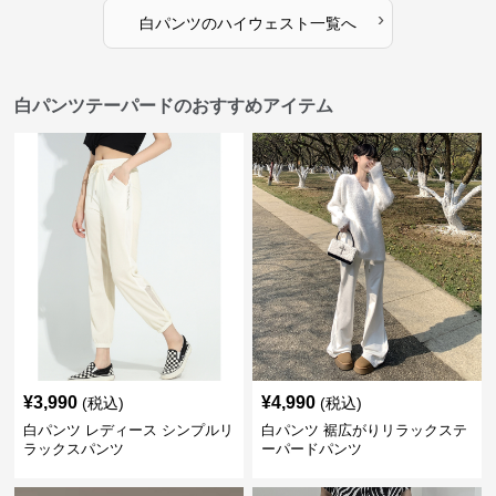
›
白パンツ
の
ハイウェスト
一覧へ
白パンツテーパードのおすすめアイテム
¥
3,990
¥
4,990
(税込)
(税込)
白パンツ レディース シンプルリ
白パンツ 裾広がりリラックステ
ラックスパンツ
ーパードパンツ