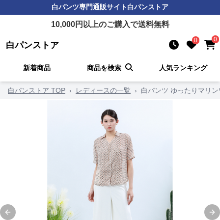
白パンツ
専門通販サイト
白パンストア
10,000
円以上のご購入で送料無料
0
0
白パンストア
新着商品
商品を検索
人気ランキング
白パンストア TOP
›
レディースの一覧
›
白パンツ ゆったりマリ
Previous slide
Ne