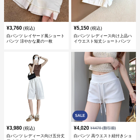
¥
3,760
¥
5,150
(税込)
(税込)
白パンツ レイヤード風ショート
白パンツ レディース向け上品ハ
パンツ 涼やかな夏の一枚
イウエスト短丈ショートパンツ
SALE
¥
3,980
¥
4,020
(税込)
¥
4470
(割引前)
白パンツ レディース向け五分丈
白パンツ 高ウエスト紐付きショ