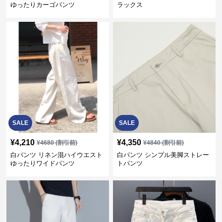
ゆったりカーゴパンツ
ラックス
SALE
SALE
¥
4,210
¥
4,350
¥
4680
(割引前)
¥
4840
(割引前)
白パンツ リネン混ハイウエスト
白パンツ シンプル美脚ストレー
ゆったりワイドパンツ
トパンツ