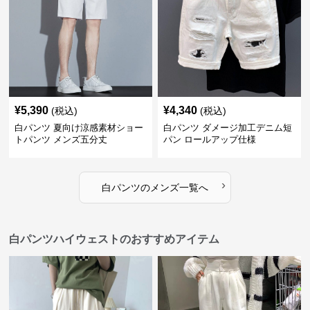
¥
5,390
¥
4,340
(税込)
(税込)
白パンツ 夏向け涼感素材ショー
白パンツ ダメージ加工デニム短
トパンツ メンズ五分丈
パン ロールアップ仕様
›
白パンツ
の
メンズ
一覧へ
白パンツハイウェストのおすすめアイテム