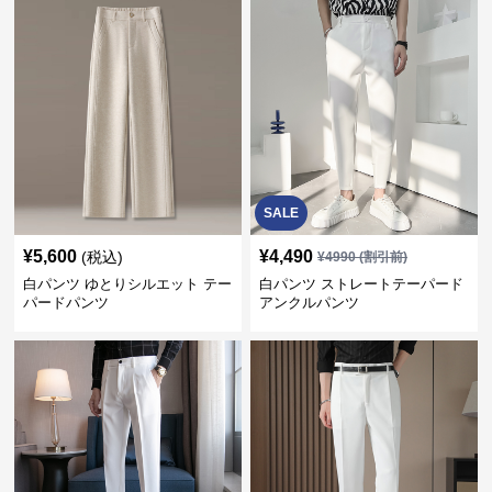
SALE
¥
5,600
¥
4,490
(税込)
¥
4990
(割引前)
白パンツ ゆとりシルエット テー
白パンツ ストレートテーパード
パードパンツ
アンクルパンツ