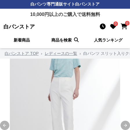
白パンツ
専門通販サイト
白パンストア
10,000
円以上のご購入で送料無料
0
0
白パンストア
新着商品
商品を検索
人気ランキング
白パンストア TOP
›
レディースの一覧
›
白パンツ スリット入り
Previous slide
Ne