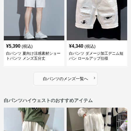
¥
5,390
¥
4,340
(税込)
(税込)
白パンツ 夏向け涼感素材ショー
白パンツ ダメージ加工デニム短
トパンツ メンズ五分丈
パン ロールアップ仕様
›
白パンツ
の
メンズ
一覧へ
白パンツハイウェストのおすすめアイテム