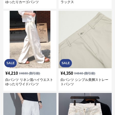
ゆったりカーゴパンツ
ラックス
SALE
SALE
¥
4,210
¥
4,350
¥
4680
(割引前)
¥
4840
(割引前)
白パンツ リネン混ハイウエスト
白パンツ シンプル美脚ストレー
ゆったりワイドパンツ
トパンツ