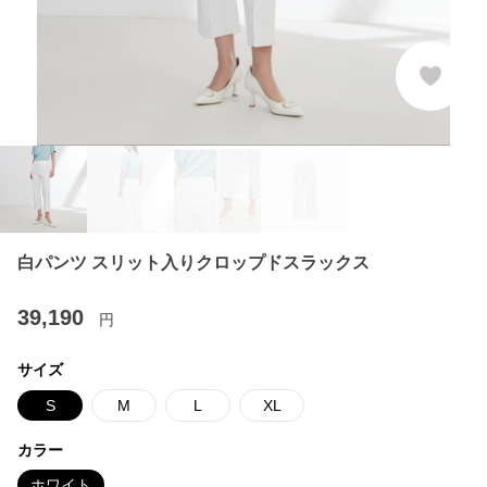
白パンツ スリット入りクロップドスラックス
39,190
円
サイズ
S
M
L
XL
カラー
ホワイト