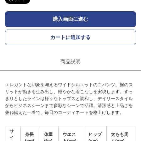
購入画面に進む
カートに追加する
商品説明
エレガントな印象を与えるワイドシルエットの白パンツ。裾のス
リットが動きを生み出し、軽やかな着こなしを実現します。すっ
きりとしたラインは様々なトップスと調和し、デイリースタイル
からビジネスシーンまで多彩なシーンで活躍。清潔感と上品さを
兼ね備えた一着で、毎日のコーディネートを格上げします。
サ
身長
体重
ウエス
ヒップ
太もも周
イ
(cm)
(kg)
ト(cm)
(cm)
り(cm)