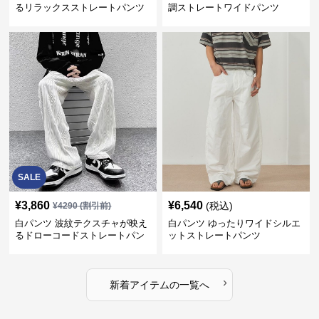
るリラックスストレートパンツ
調ストレートワイドパンツ
SALE
¥
3,860
¥
6,540
(税込)
¥
4290
(割引前)
白パンツ 波紋テクスチャが映え
白パンツ ゆったりワイドシルエ
るドローコードストレートパン
ットストレートパンツ
ツ
›
新着アイテムの一覧へ