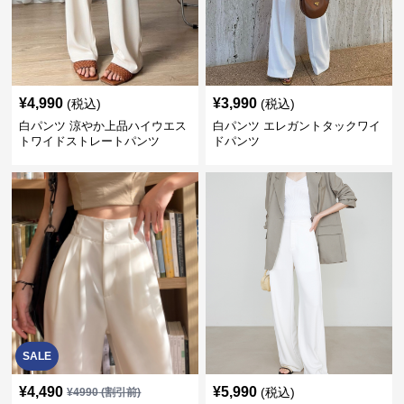
¥
4,990
¥
3,990
(税込)
(税込)
白パンツ 涼やか上品ハイウエス
白パンツ エレガントタックワイ
トワイドストレートパンツ
ドパンツ
SALE
¥
4,490
¥
5,990
(税込)
¥
4990
(割引前)