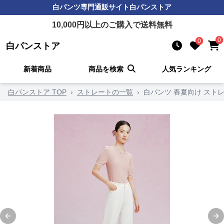
白パンツ
専門通販サイト
白パンストア
10,000
円以上のご購入で送料無料
0
0
白パンストア
新着商品
商品を検索
人気ランキング
白パンストア TOP
›
ストレートの一覧
›
白パンツ 春夏向け スト
Previous slide
Ne