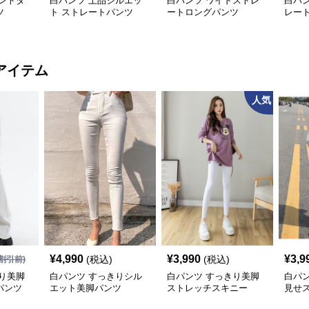
ントタ
白パンツ 上品シルエッ
白パンツ ワイドストレ
白パ
ツ
ト ストレートパンツ
ートロングパンツ
レー
アイテム
人気
¥
4,990
¥
3,990
¥
3,9
(税込)
(税込)
割引前)
り美脚
白パンツ すっきりシル
白パンツ すっきり美脚
白パ
パンツ
エット美脚パンツ
ストレッチスキニー
見せ
ト細