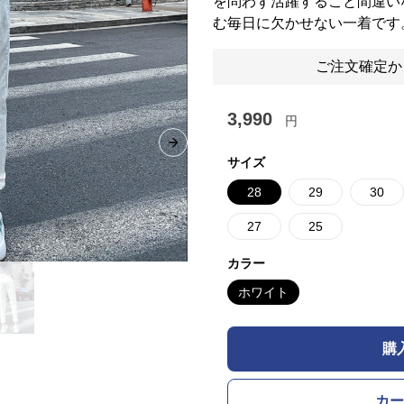
を問わず活躍すること間違い
む毎日に欠かせない一着です
ご注文確定か
3,990
円
Next slide
サイズ
28
29
30
27
25
カラー
ホワイト
購
カー