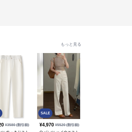
もっと見る
SALE
20
¥
4,970
¥
3,990
(税込)
¥
3580
(割引前)
¥
5520
(割引前)