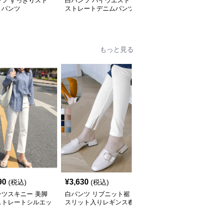
ンツ すっきりスト
白パンツ ハイウエスト
白パンツ リブ素材の上
トパンツ
ストレートデニムパンツ
質ストレートパンツ
もっと見る
90
¥
3,630
¥
3,990
(税込)
(税込)
(税込)
ンツスキニー 美脚
白パンツ リブニット裾
白パンツ リラックスリ
ストレートシルエッ
スリット入りレギンス春
ネンスキニーパンツ
身デニムパンツ
秋冬対応