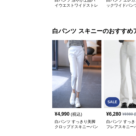
白パンツ 涼やか上品ハ
白パンツ エレガ
イウエストワイドストレ
ックワイドパン
ートパンツ
白パンツ
スキニー
のおすすめ
SALE
¥
4,990
¥
6,280
(税込)
¥
6980
(
白パンツ すっきり美脚
白パンツ すっき
クロップドスキニーパン
フレアスキニー
ツ