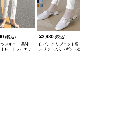
90
¥
3,630
¥
3,990
(税込)
(税込)
(税込)
ンツスキニー 美脚
白パンツ リブニット裾
白パンツ リラックスリ
ストレートシルエッ
スリット入りレギンス春
ネンスキニーパンツ
身デニムパンツ
秋冬対応