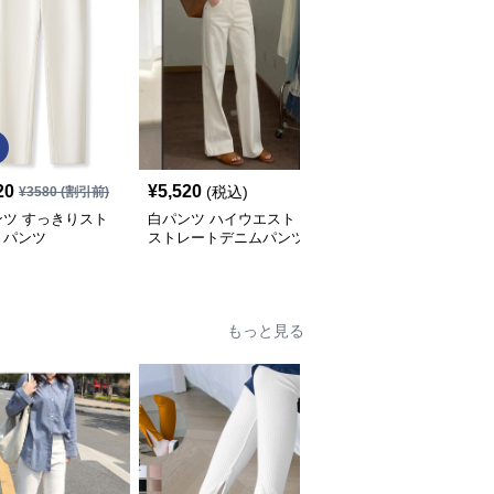
SALE
20
¥
5,520
¥
3,590
(税込)
¥
3580
(割引前)
¥
3990
(割引前)
ンツ すっきりスト
白パンツ ハイウエスト
白パンツ リブ素材の上
トパンツ
ストレートデニムパンツ
質ストレートパンツ
もっと見る