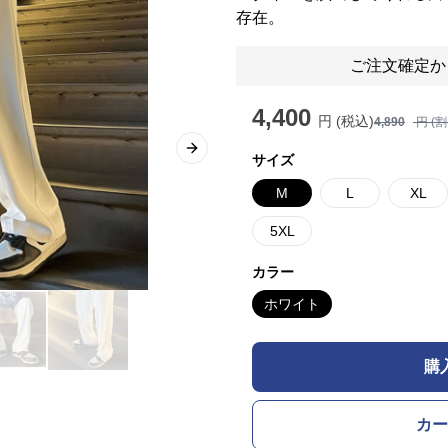
存在。
ご注文確定か
4,400
円 (税込)
4,890
円 (
Next slide
サイズ
M
L
XL
5XL
カラー
ホワイト
購
カー