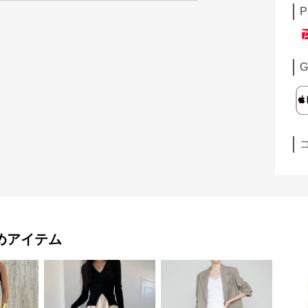
P
G
めアイテム