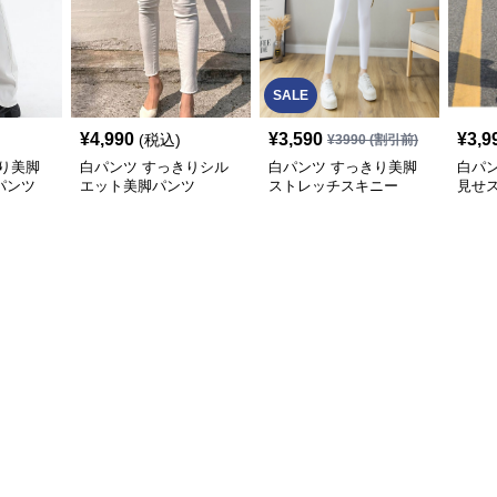
SALE
¥
4,990
¥
3,590
¥
3,9
(税込)
¥
3990
(割引前)
り美脚
白パンツ すっきりシル
白パンツ すっきり美脚
白パ
パンツ
エット美脚パンツ
ストレッチスキニー
見せ
ト細