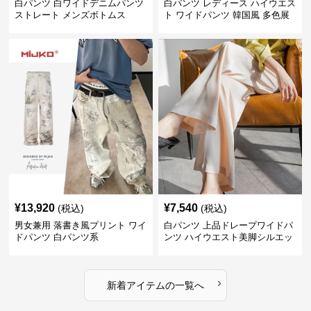
白パンツ 白ワイドデニムパンツ
白パンツ レディース ハイウエス
ストレート メンズボトムス
ト ワイドパンツ 韓国風 多色展
開
¥
13,920
¥
7,540
(税込)
(税込)
男女兼用 落書き風プリント ワイ
白パンツ 上品ドレープワイドパ
ドパンツ 白パンツ系
ンツ ハイウエスト美脚シルエッ
ト
›
新着アイテムの一覧へ