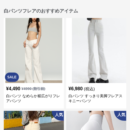
白パンツフレアのおすすめアイテム
SALE
¥
4,490
¥
6,980
(税込)
¥
4990
(割引前)
白パンツ なめらか裾広がりフレ
白パンツ すっきり美脚フレアス
アパンツ
キニーパンツ
人気
人気