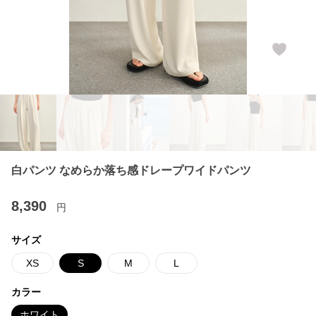
白パンツ なめらか落ち感ドレープワイドパンツ
8,390
円
サイズ
XS
S
M
L
カラー
ホワイト