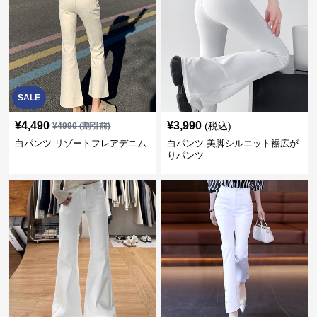
SALE
¥
4,490
¥
3,990
(税込)
¥
4990
(割引前)
白パンツ リゾートフレアデニム
白パンツ 美脚シルエット裾広が
りパンツ