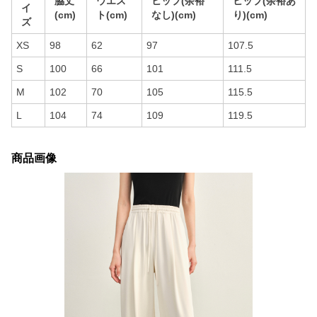
脇丈
ウエス
ヒップ(余裕
ヒップ(余裕あ
イ
(cm)
ト(cm)
なし)(cm)
り)(cm)
ズ
XS
98
62
97
107.5
S
100
66
101
111.5
M
102
70
105
115.5
L
104
74
109
119.5
商品画像