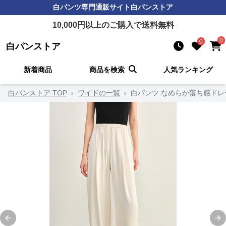
白パンツ
専門通販サイト
白パンストア
10,000
円以上のご購入で送料無料
0
0
白パンストア
新着商品
商品を検索
人気ランキング
白パンストア TOP
›
ワイドの一覧
›
白パンツ なめらか落ち感ド
Previous slide
Ne