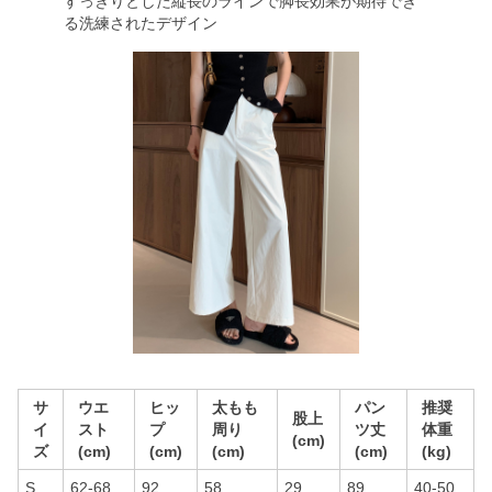
すっきりとした縦長のラインで脚長効果が期待でき
る洗練されたデザイン
サ
ウエ
ヒッ
太もも
パン
推奨
股上
イ
スト
プ
周り
ツ丈
体重
(cm)
ズ
(cm)
(cm)
(cm)
(cm)
(kg)
S
62-68
92
58
29
89
40-50