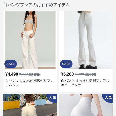
白パンツフレアのおすすめアイテム
SALE
SALE
¥
4,490
¥
6,280
¥
4990
(割引前)
¥
6980
(割引前)
白パンツ なめらか裾広がりフレ
白パンツ すっきり美脚フレアス
アパンツ
キニーパンツ
人気
人気