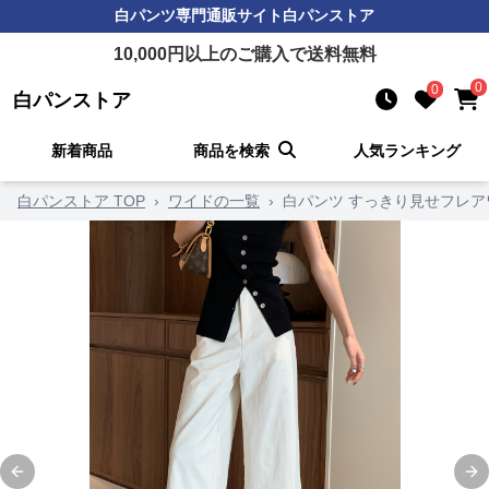
白パンツ
専門通販サイト
白パンストア
10,000
円以上のご購入で送料無料
0
0
白パンストア
新着商品
商品を検索
人気ランキング
白パンストア TOP
›
ワイドの一覧
›
白パンツ すっきり見せフレア
Previous slide
Ne