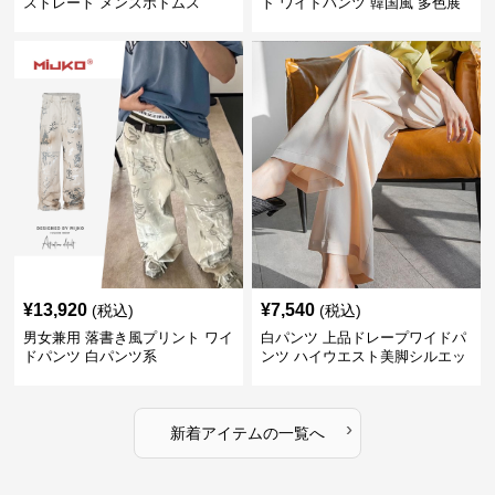
ストレート メンズボトムス
ト ワイドパンツ 韓国風 多色展
開
¥
13,920
¥
7,540
(税込)
(税込)
男女兼用 落書き風プリント ワイ
白パンツ 上品ドレープワイドパ
ドパンツ 白パンツ系
ンツ ハイウエスト美脚シルエッ
ト
›
新着アイテムの一覧へ