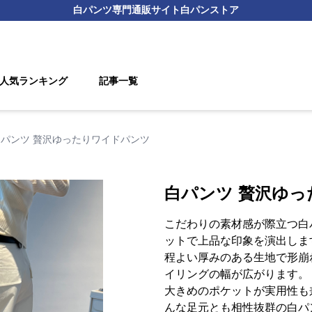
白パンツ
専門通販サイト
白パンストア
人気ランキング
記事一覧
白パンツ 贅沢ゆったりワイドパンツ
白パンツ 贅沢ゆ
こだわりの素材感が際立つ白
ットで上品な印象を演出しま
程よい厚みのある生地で形崩
イリングの幅が広がります。
大きめのポケットが実用性も
んな足元とも相性抜群の白パ