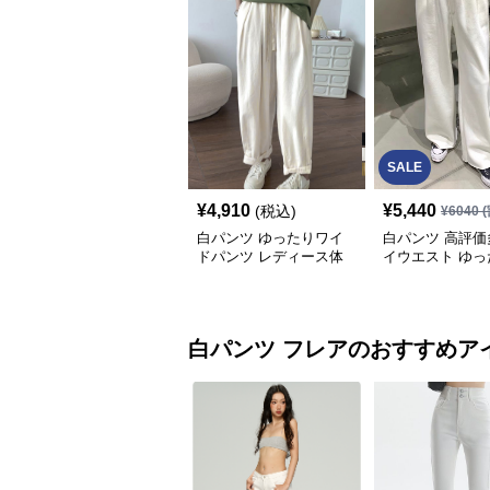
SALE
¥
4,910
¥
5,440
(税込)
¥
6040
(
白パンツ ゆったりワイ
白パンツ 高評価
ドパンツ レディース体
イウエスト ゆっ
型カバー紐付き
イドパンツ
白パンツ
フレア
のおすすめア