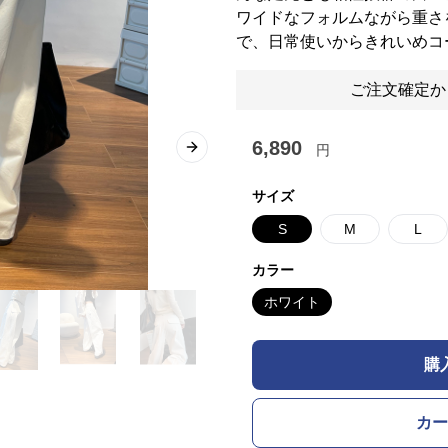
ワイドなフォルムながら重さ
で、日常使いからきれいめコ
ご注文確定か
6,890
円
Next slide
サイズ
S
M
L
カラー
ホワイト
購
カー