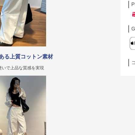
P
G
ある上質コットン素材
使いで上品な質感を実現