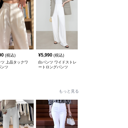
SALE
90
¥
5,990
¥
4,490
(税込)
(税込)
¥
4990
(割引前)
ンツ 上品タックワ
白パンツ ワイドストレ
白パンツ ワイドシルエ
パンツ
ートロングパンツ
ットフレアパンツ
もっと見る