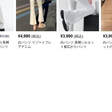
¥
4,990
¥
3,990
¥
3,9
(税込)
(税込)
割引前)
り美脚
白パンツ リゾートフレ
白パンツ 美脚シルエッ
白パ
パンツ
アデニム
ト裾広がりパンツ
ット