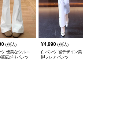
SALE
90
¥
4,990
¥
3,590
(税込)
(税込)
¥
3990
(割引前)
ンツ 優美なシルエ
白パンツ 裾デザイン美
白パンツ ハイウエスト
の裾広がりパンツ
脚フレアパンツ
美脚フレアパンツ