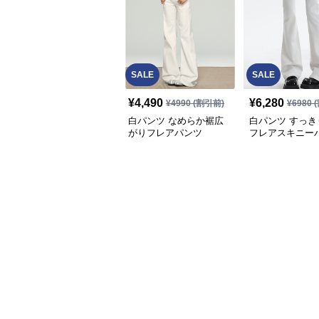
SALE
SALE
¥
4,490
¥
6,280
¥
4990
(割引前)
¥
6980
(
白パンツ なめらか裾広
白パンツ すっき
がりフレアパンツ
フレアスキニー