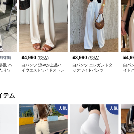
¥
4,990
¥
3,990
¥
4,9
(税込)
(税込)
割引前)
多数 ハ
白パンツ 涼やか上品ハ
白パンツ エレガントタ
白パ
たりワ
イウエストワイドストレ
ックワイドパンツ
イド
ートパンツ
イテム
人気
人気