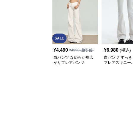
SALE
¥
4,490
¥
6,980
(税込)
¥
4990
(割引前)
白パンツ なめらか裾広
白パンツ すっき
がりフレアパンツ
フレアスキニー