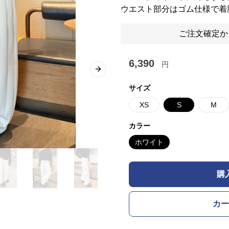
ウエスト部分はゴム仕様で着
ご注文確定か
6,390
円
Next slide
サイズ
XS
S
M
カラー
ホワイト
購
カー