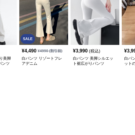
SALE
¥
4,490
¥
3,990
¥
3,9
(税込)
¥
4990
(割引前)
り美脚
白パンツ リゾートフレ
白パンツ 美脚シルエッ
白パ
パンツ
アデニム
ト裾広がりパンツ
ット