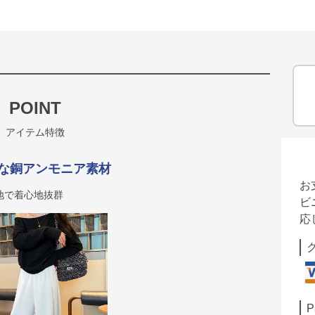
POINT
アイテム特徴
な銅アンモニア素材
お
地で着心地抜群
ビ
応
P