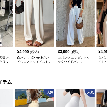
¥
4,990
¥
3,990
¥
4,9
(税込)
(税込)
多数 ハ
白パンツ 涼やか上品ハ
白パンツ エレガントタ
白パ
たりワ
イウエストワイドストレ
ックワイドパンツ
イド
ートパンツ
イテム
人気
人気