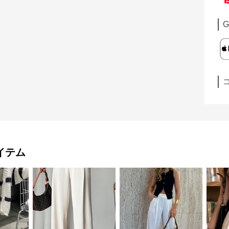
G
イテム