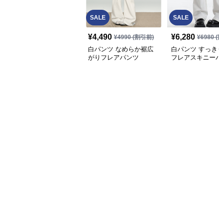
SALE
SALE
¥
4,490
¥
6,280
¥
4990
(割引前)
¥
6980
(
白パンツ なめらか裾広
白パンツ すっき
がりフレアパンツ
フレアスキニー