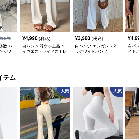
¥
4,990
¥
3,990
¥
4,9
(税込)
(税込)
割引前)
多数 ハ
白パンツ 涼やか上品ハ
白パンツ エレガントタ
白パ
たりワ
イウエストワイドストレ
ックワイドパンツ
イド
ートパンツ
イテム
人気
人気