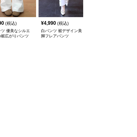
SALE
90
¥
4,990
¥
3,590
(税込)
(税込)
¥
3990
(割引前)
ンツ 優美なシルエ
白パンツ 裾デザイン美
白パンツ ハイウエスト
の裾広がりパンツ
脚フレアパンツ
美脚フレアパンツ