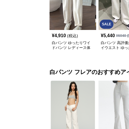
SALE
¥
4,910
¥
5,440
(税込)
¥
6040
(
白パンツ ゆったりワイ
白パンツ 高評価
ドパンツ レディース体
イウエスト ゆっ
型カバー紐付き
イドパンツ
白パンツ
フレア
のおすすめア