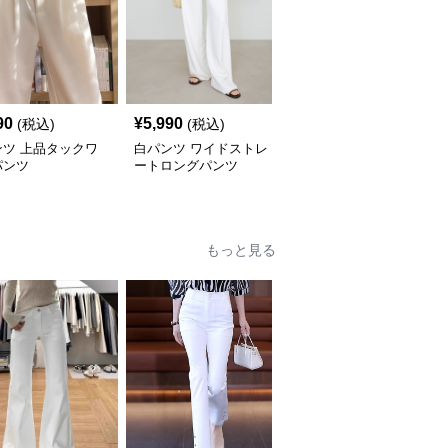
SALE
90
¥
5,990
¥
4,490
(税込)
(税込)
¥
4990
(割引前)
ンツ 上品タックワ
白パンツ ワイドストレ
白パンツ ワイドシルエ
パンツ
ートロングパンツ
ットフレアパンツ
もっと見る