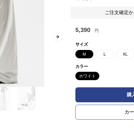
ご注文確定か
5,390
円
Next slide
サイズ
M
L
XL
カラー
ホワイト
購
カー