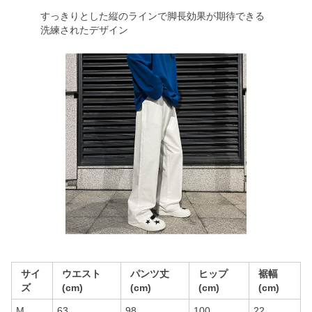
すっきりとした縦のラインで脚長効果が期待できる
洗練されたデザイン
サイ
ウエスト
パンツ丈
ヒップ
裾幅
ズ
(cm)
(cm)
(cm)
(cm)
M
63
98
100
22