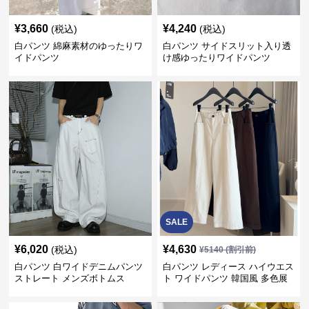
¥
3,660
¥
4,240
(税込)
(税込)
白パンツ 綿麻素材のゆったりワ
白パンツ サイドスリット入り透
イドパンツ
け感ゆったりワイドパンツ
SALE
¥
6,020
¥
4,630
(税込)
¥
5140
(割引前)
白パンツ 白ワイドデニムパンツ
白パンツ レディース ハイウエス
ストレート メンズボトムス
ト ワイドパンツ 韓国風 多色展
開