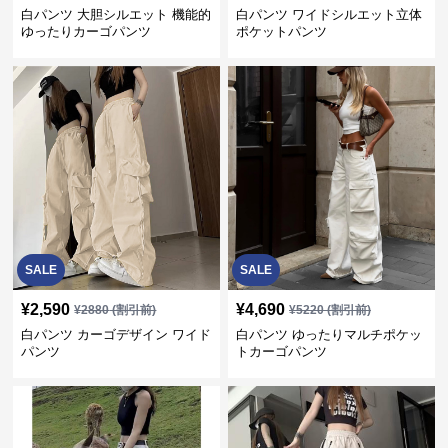
白パンツ 大胆シルエット 機能的
白パンツ ワイドシルエット立体
ゆったりカーゴパンツ
ポケットパンツ
SALE
SALE
¥
2,590
¥
4,690
¥
2880
(割引前)
¥
5220
(割引前)
白パンツ カーゴデザイン ワイド
白パンツ ゆったりマルチポケッ
パンツ
トカーゴパンツ