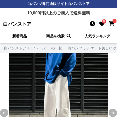
白パンツ
専門通販サイト
白パンストア
10,000
円以上のご購入で送料無料
0
0
白パンストア
新着商品
商品を検索
人気ランキング
白パンストア TOP
›
ワイドの一覧
›
白パンツ シルエット美しいゆ
Previous slide
Ne