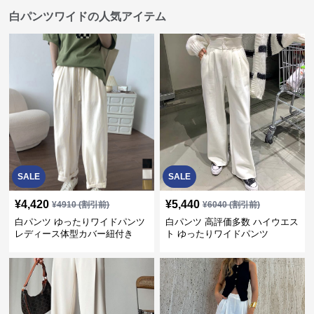
白パンツワイドの人気アイテム
SALE
SALE
¥
4,420
¥
5,440
¥
4910
(割引前)
¥
6040
(割引前)
白パンツ ゆったりワイドパンツ
白パンツ 高評価多数 ハイウエス
レディース体型カバー紐付き
ト ゆったりワイドパンツ