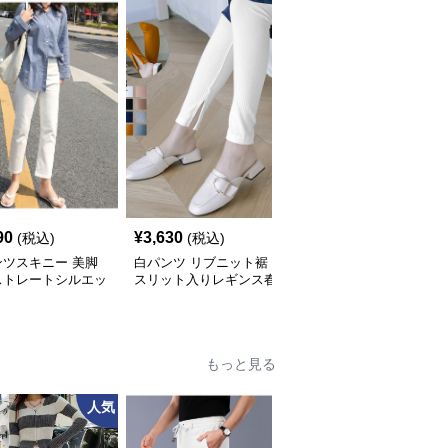
90
¥
3,630
¥
3,990
(税込)
(税込)
(税込)
ンツスキニー 美脚
白パンツ リブニット裾
白パンツ リラックスリ
ストレートシルエッ
スリット入りレギンス春
ネンスキニーパンツ
身デニムパンツ
秋冬対応
もっと見る
人気