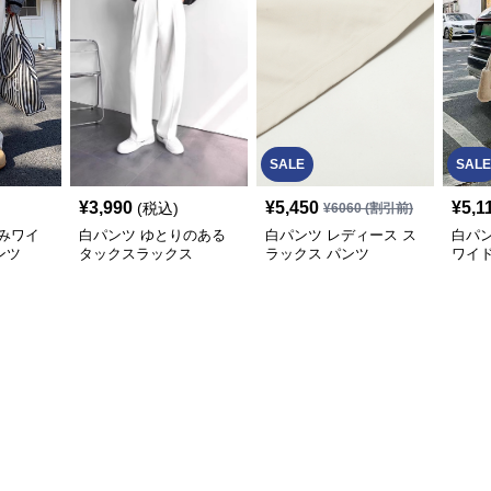
SALE
SALE
¥
3,990
¥
5,450
¥
5,1
(税込)
¥
6060
(割引前)
みワイ
白パンツ ゆとりのある
白パンツ レディース ス
白パ
ンツ
タックスラックス
ラックス パンツ
ワイ