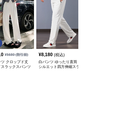
10
¥
8,180
¥
6,150
(税込)
(税込)
¥
5680
(割引前)
ンツ クロップド丈
白パンツ ゆったり直筒
白パンツ メンズ綿素材
ドスラックスパンツ
シルエット四方伸縮スラ
ストレートスラックス
ックス
ゆったり美脚仕様