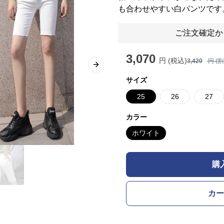
も合わせやすい白パンツです
ご注文確定か
3,070
円 (税込)
3,420
円 (
Next slide
サイズ
25
26
27
カラー
ホワイト
購
カー