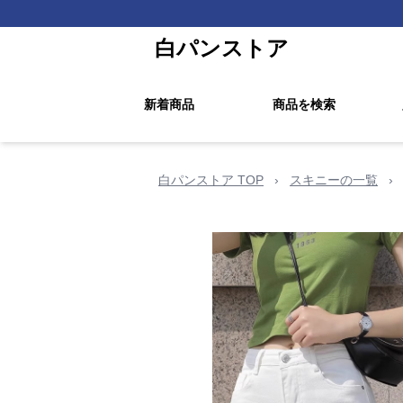
白パンストア
新着商品
商品を検索
白パンストア TOP
›
スキニーの一覧
›