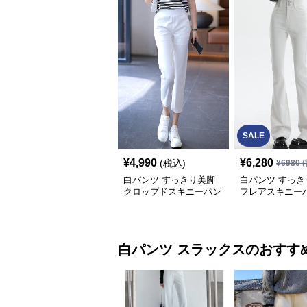
SALE
¥
4,990
¥
6,280
(税込)
¥
6980
(
白パンツ すっきり美脚
白パンツ すっき
クロップドスキニーパン
フレアスキニー
ツ
白パンツ
スラックス
のおすす