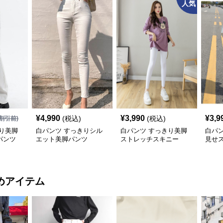
人気
¥
4,990
¥
3,990
¥
3,9
(税込)
(税込)
割引前)
り美脚
白パンツ すっきりシル
白パンツ すっきり美脚
白パ
パンツ
エット美脚パンツ
ストレッチスキニー
見せ
ト細
めアイテム