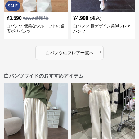
SALE
¥
3,590
¥
4,990
(税込)
¥
3990
(割引前)
白パンツ 優美なシルエットの裾
白パンツ 裾デザイン美脚フレア
広がりパンツ
パンツ
›
白パンツ
の
フレア
一覧へ
白パンツワイドのおすすめアイテム