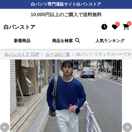
白パンツ
専門通販サイト
白パンストア
10,000
円以上のご購入で送料無料
0
0
白パンストア
新着商品
商品を検索
人気ランキング
白パンストア TOP
›
カーゴの一覧
›
白パンツ リラックスハーフカ
Previous slide
Ne