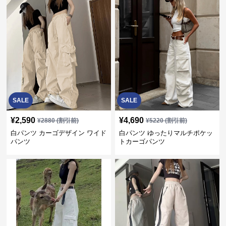
SALE
SALE
¥
2,590
¥
4,690
¥
2880
(割引前)
¥
5220
(割引前)
白パンツ カーゴデザイン ワイド
白パンツ ゆったりマルチポケッ
パンツ
トカーゴパンツ