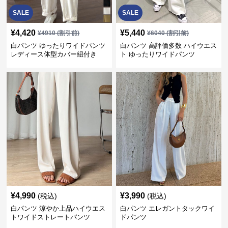
SALE
SALE
¥
4,420
¥
5,440
¥
4910
(割引前)
¥
6040
(割引前)
白パンツ ゆったりワイドパンツ
白パンツ 高評価多数 ハイウエス
レディース体型カバー紐付き
ト ゆったりワイドパンツ
¥
4,990
¥
3,990
(税込)
(税込)
白パンツ 涼やか上品ハイウエス
白パンツ エレガントタックワイ
トワイドストレートパンツ
ドパンツ