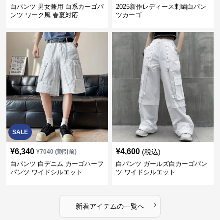
白パンツ 男女兼用 白系カーゴパ
2025新作レディース刺繍白パン
ンツ ワーク風 春夏対応
ツカーゴ
SALE
¥
6,340
¥
4,600
(税込)
¥
7040
(割引前)
白パンツ 白デニム カーゴハーフ
白パンツ ガールズ白カーゴパン
パンツ ワイドシルエット
ツ ワイドシルエット
›
新着アイテムの一覧へ