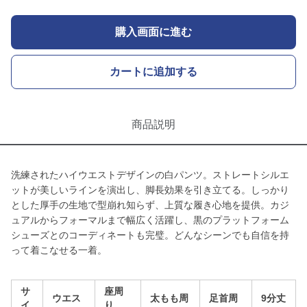
購入画面に進む
カートに追加する
商品説明
洗練されたハイウエストデザインの白パンツ。ストレートシルエ
ットが美しいラインを演出し、脚長効果を引き立てる。しっかり
とした厚手の生地で型崩れ知らず、上質な履き心地を提供。カジ
ュアルからフォーマルまで幅広く活躍し、黒のプラットフォーム
シューズとのコーディネートも完璧。どんなシーンでも自信を持
って着こなせる一着。
サ
座周
ウエス
太もも周
足首周
9分丈
イ
り