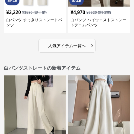
SALE
SALE
¥
3,220
¥
4,970
¥
3580
(割引前)
¥
5520
(割引前)
白パンツ すっきりストレートパ
白パンツ ハイウエストストレー
ンツ
トデニムパンツ
›
人気アイテム一覧へ
白パンツストレートの新着アイテム