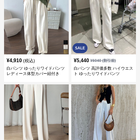
SALE
¥
4,910
¥
5,440
(税込)
¥
6040
(割引前)
白パンツ ゆったりワイドパンツ
白パンツ 高評価多数 ハイウエス
レディース体型カバー紐付き
ト ゆったりワイドパンツ