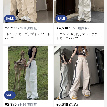
SALE
SALE
¥
2,590
¥
4,690
¥
2880
(割引前)
¥
5220
(割引前)
白パンツ カーゴデザイン ワイド
白パンツ ゆったりマルチポケッ
パンツ
トカーゴパンツ
SALE
¥
3,980
¥
5,640
(税込)
¥
4420
(割引前)