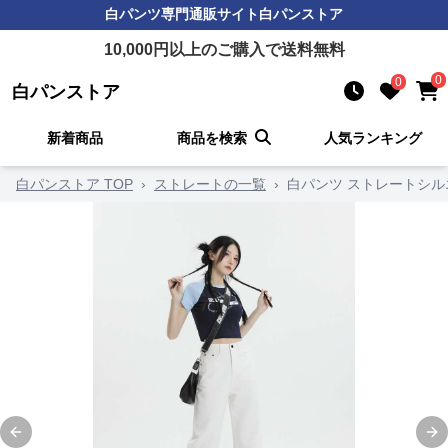
白パンツ
専門通販サイト
白パンストア
10,000
円以上のご購入で送料無料
0
0
白パンストア
新着商品
商品を検索
人気ランキング
白パンストア TOP
›
ストレートの一覧
›
白パンツ ストレートシ
Previous slide
Ne