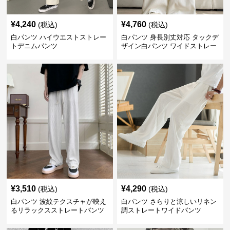
¥
4,240
¥
4,760
(税込)
(税込)
白パンツ ハイウエストストレー
白パンツ 身長別丈対応 タックデ
トデニムパンツ
ザイン白パンツ ワイドストレー
ト
¥
3,510
¥
4,290
(税込)
(税込)
白パンツ 波紋テクスチャが映え
白パンツ さらりと涼しいリネン
るリラックスストレートパンツ
調ストレートワイドパンツ