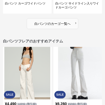
白パンツ カーゴワイドパンツ
白パンツ サイドライン入りワイ
ドカーゴパンツ
›
白パンツ
の
カーゴ
一覧へ
白パンツフレアのおすすめアイテム
SALE
SALE
¥
4,490
¥
6,280
¥
4990
(割引前)
¥
6980
(割引前)