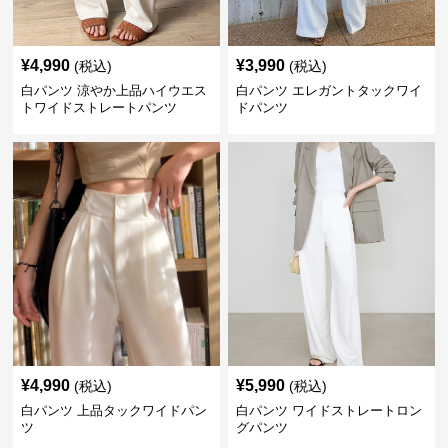
¥
4,990
¥
3,990
(税込)
(税込)
白パンツ 涼やか上品ハイウエス
白パンツ エレガントタックワイ
トワイドストレートパンツ
ドパンツ
¥
4,990
¥
5,990
(税込)
(税込)
白パンツ 上品タックワイドパン
白パンツ ワイドストレートロン
ツ
グパンツ