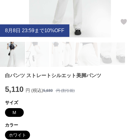
8
月
8
日 23:59まで10%OFF
白パンツ ストレートシルエット美脚パンツ
5,110
円 (税込)
5,680
円 (割引前)
サイズ
M
カラー
ホワイト