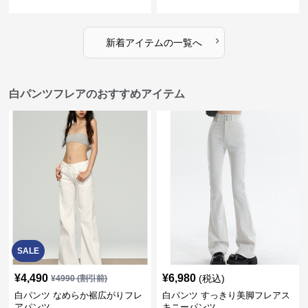
ト
›
新着アイテムの一覧へ
白パンツフレアのおすすめアイテム
SALE
¥
4,490
¥
6,980
(税込)
¥
4990
(割引前)
白パンツ なめらか裾広がりフレ
白パンツ すっきり美脚フレアス
アパンツ
キニーパンツ