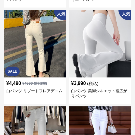
人気
人気
SALE
¥
4,490
¥
3,990
(税込)
¥
4990
(割引前)
白パンツ リゾートフレアデニム
白パンツ 美脚シルエット裾広が
りパンツ