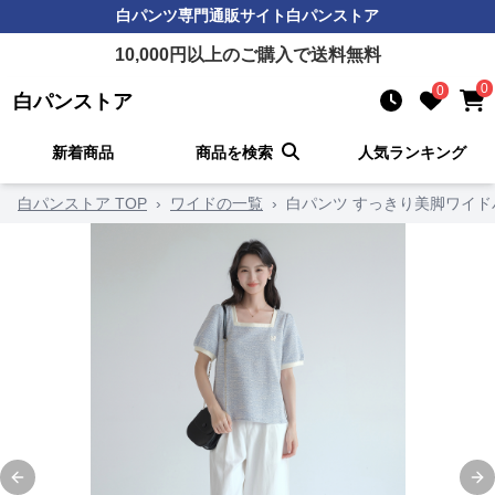
白パンツ
専門通販サイト
白パンストア
10,000
円以上のご購入で送料無料
0
0
白パンストア
新着商品
商品を検索
人気ランキング
白パンストア TOP
›
ワイドの一覧
›
白パンツ すっきり美脚ワイド
Previous slide
Ne