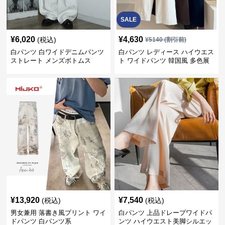
SALE
¥
6,020
¥
4,630
(税込)
¥
5140
(割引前)
白パンツ 白ワイドデニムパンツ
白パンツ レディース ハイウエス
ストレート メンズボトムス
ト ワイドパンツ 韓国風 多色展
開
¥
13,920
¥
7,540
(税込)
(税込)
男女兼用 落書き風プリント ワイ
白パンツ 上品ドレープワイドパ
ドパンツ 白パンツ系
ンツ ハイウエスト美脚シルエッ