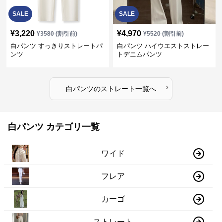
SALE
SALE
¥
3,220
¥
4,970
¥
3580
(割引前)
¥
5520
(割引前)
白パンツ すっきりストレートパ
白パンツ ハイウエストストレー
ンツ
トデニムパンツ
›
白パンツ
の
ストレート
一覧へ
白パンツ カテゴリ一覧
ワイド
フレア
カーゴ
ストレート