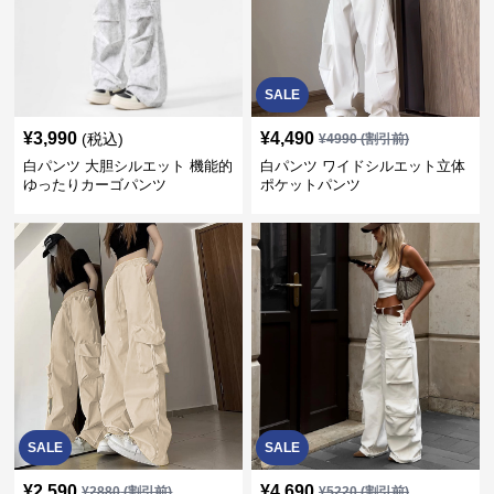
SALE
¥
3,990
¥
4,490
(税込)
¥
4990
(割引前)
白パンツ 大胆シルエット 機能的
白パンツ ワイドシルエット立体
ゆったりカーゴパンツ
ポケットパンツ
SALE
SALE
¥
2,590
¥
4,690
¥
2880
(割引前)
¥
5220
(割引前)