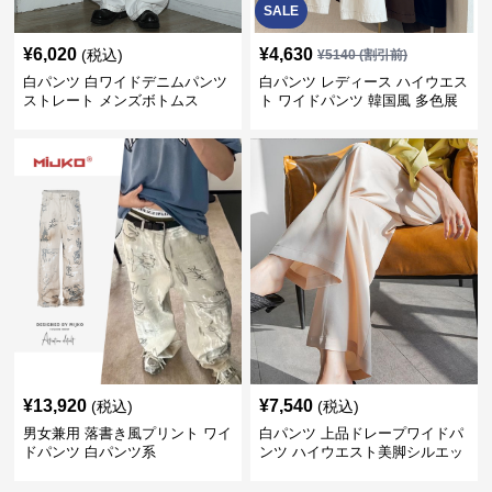
SALE
¥
6,020
¥
4,630
(税込)
¥
5140
(割引前)
白パンツ 白ワイドデニムパンツ
白パンツ レディース ハイウエス
ストレート メンズボトムス
ト ワイドパンツ 韓国風 多色展
開
¥
13,920
¥
7,540
(税込)
(税込)
男女兼用 落書き風プリント ワイ
白パンツ 上品ドレープワイドパ
ドパンツ 白パンツ系
ンツ ハイウエスト美脚シルエッ
ト