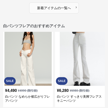
›
新着アイテムの一覧へ
白パンツフレアのおすすめアイテム
SALE
SALE
¥
4,490
¥
6,280
¥
4990
(割引前)
¥
6980
(割引前)
白パンツ なめらか裾広がりフレ
白パンツ すっきり美脚フレアス
アパンツ
キニーパンツ