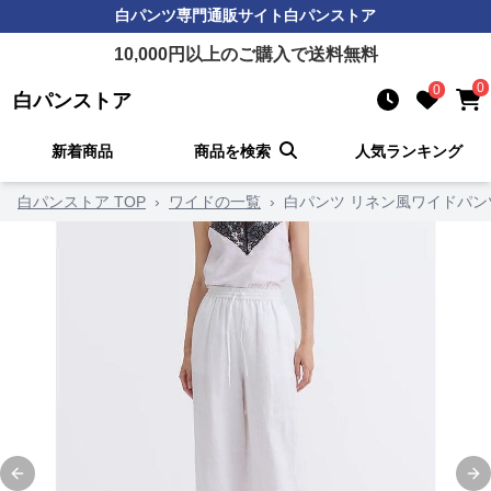
白パンツ
専門通販サイト
白パンストア
10,000
円以上のご購入で送料無料
0
0
白パンストア
新着商品
商品を検索
人気ランキング
白パンストア TOP
›
ワイドの一覧
›
白パンツ リネン風ワイドパン
Previous slide
Ne