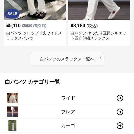
SALE
¥
5,110
¥
8,180
(税込)
¥
5680
(割引前)
白パンツ クロップド丈ワイドス
白パンツ ゆったり直筒シルエッ
ラックスパンツ
ト四方伸縮スラックス
›
白パンツ
の
スラックス
一覧へ
白パンツ カテゴリ一覧
ワイド
フレア
カーゴ