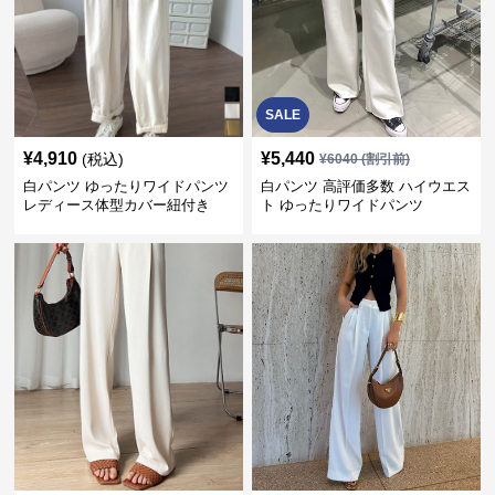
SALE
¥
4,910
¥
5,440
(税込)
¥
6040
(割引前)
白パンツ ゆったりワイドパンツ
白パンツ 高評価多数 ハイウエス
レディース体型カバー紐付き
ト ゆったりワイドパンツ