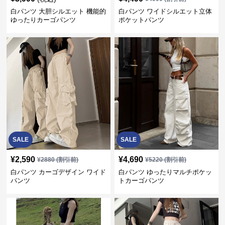
白パンツ 大胆シルエット 機能的
白パンツ ワイドシルエット立体
ゆったりカーゴパンツ
ポケットパンツ
SALE
SALE
¥
2,590
¥
4,690
¥
2880
(割引前)
¥
5220
(割引前)
白パンツ カーゴデザイン ワイド
白パンツ ゆったりマルチポケッ
パンツ
トカーゴパンツ