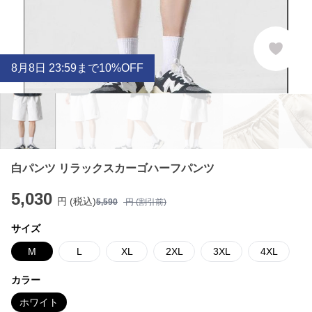
8
月
8
日 23:59まで10%OFF
白パンツ リラックスカーゴハーフパンツ
5,030
円 (税込)
5,590
円 (割引前)
サイズ
M
L
XL
2XL
3XL
4XL
カラー
ホワイト