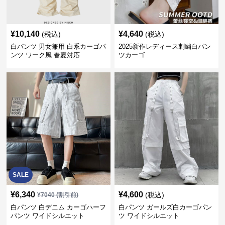
¥
10,140
¥
4,640
(税込)
(税込)
白パンツ 男女兼用 白系カーゴパ
2025新作レディース刺繍白パン
ンツ ワーク風 春夏対応
ツカーゴ
SALE
¥
6,340
¥
4,600
(税込)
¥
7040
(割引前)
白パンツ 白デニム カーゴハーフ
白パンツ ガールズ白カーゴパン
パンツ ワイドシルエット
ツ ワイドシルエット