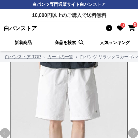
白パンツ
専門通販サイト
白パンストア
10,000
円以上のご購入で送料無料
0
0
白パンストア
新着商品
商品を検索
人気ランキング
白パンストア TOP
›
カーゴの一覧
›
白パンツ リラックスカーゴハ
Previous slide
Ne