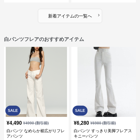
›
新着アイテムの一覧へ
白パンツフレアのおすすめアイテム
SALE
SALE
¥
4,490
¥
6,280
¥
4990
(割引前)
¥
6980
(割引前)
白パンツ なめらか裾広がりフレ
白パンツ すっきり美脚フレアス
アパンツ
キニーパンツ