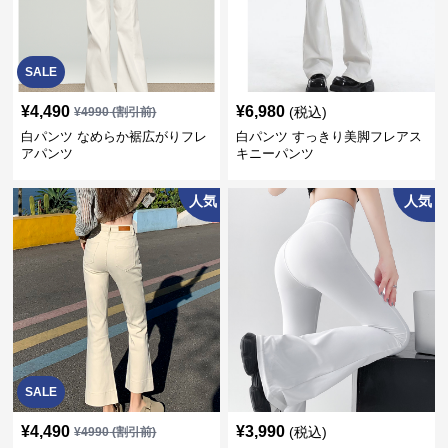
SALE
¥
4,490
¥
6,980
(税込)
¥
4990
(割引前)
白パンツ なめらか裾広がりフレ
白パンツ すっきり美脚フレアス
アパンツ
キニーパンツ
人気
人気
SALE
¥
4,490
¥
3,990
(税込)
¥
4990
(割引前)