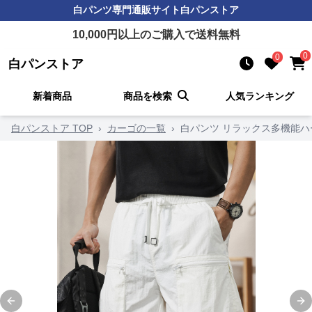
白パンツ
専門通販サイト
白パンストア
10,000
円以上のご購入で送料無料
0
0
白パンストア
新着商品
商品を検索
人気ランキング
白パンストア TOP
›
カーゴの一覧
›
白パンツ リラックス多機能ハ
Previous slide
Ne