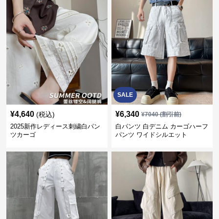
SALE
¥
4,640
¥
6,340
(税込)
¥
7040
(割引前)
2025新作レディース刺繍白パン
白パンツ 白デニム カーゴハーフ
ツカーゴ
パンツ ワイドシルエット