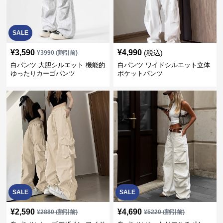
SALE
¥
3,590
¥
4,990
(税込)
¥
3990
(割引前)
白パンツ 大胆シルエット 機能的
白パンツ ワイドシルエット立体
ゆったりカーゴパンツ
ポケットパンツ
SALE
SALE
¥
2,590
¥
4,690
¥
2880
(割引前)
¥
5220
(割引前)