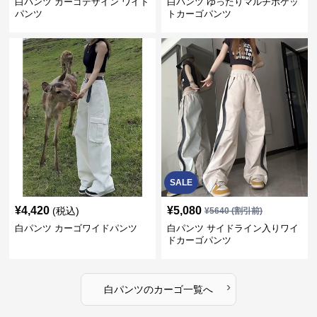
白パンツ カーゴデザイン ワイド
白パンツ ゆったりマルチポケッ
パンツ
トカーゴパンツ
SALE
¥
4,420
¥
5,080
(税込)
¥
5640
(割引前)
白パンツ カーゴワイドパンツ
白パンツ サイドライン入りワイ
ドカーゴパンツ
›
白パンツ
の
カーゴ
一覧へ