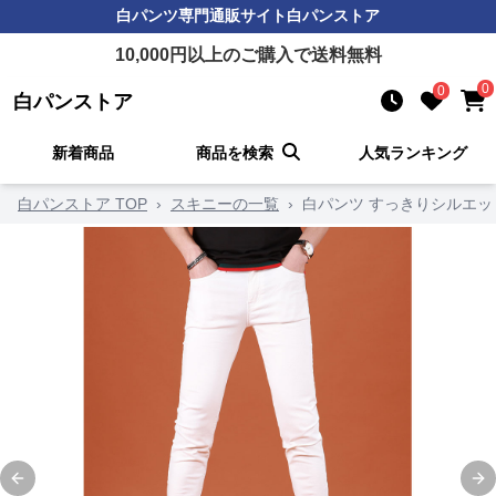
白パンツ
専門通販サイト
白パンストア
10,000
円以上のご購入で送料無料
0
0
白パンストア
新着商品
商品を検索
人気ランキング
白パンストア TOP
›
スキニーの一覧
›
白パンツ すっきりシルエ
Previous slide
Ne