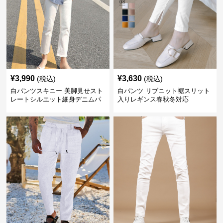
¥
3,990
¥
3,630
(税込)
(税込)
白パンツスキニー 美脚見せスト
白パンツ リブニット裾スリット
レートシルエット細身デニムパ
入りレギンス春秋冬対応
ンツ