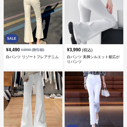
SALE
¥
4,490
¥
3,990
(税込)
¥
4990
(割引前)
白パンツ リゾートフレアデニム
白パンツ 美脚シルエット裾広が
りパンツ