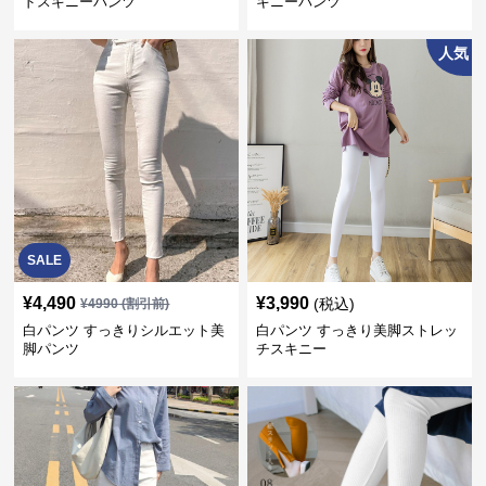
ドスキニーパンツ
キニーパンツ
人気
SALE
¥
4,490
¥
3,990
(税込)
¥
4990
(割引前)
白パンツ すっきりシルエット美
白パンツ すっきり美脚ストレッ
脚パンツ
チスキニー