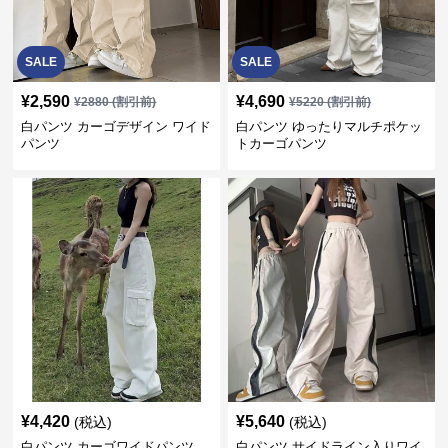
SALE
SALE
¥
2,590
¥
4,690
¥
2880
(割引前)
¥
5220
(割引前)
白パンツ カーゴデザイン ワイド
白パンツ ゆったりマルチポケッ
パンツ
トカーゴパンツ
¥
4,420
¥
5,640
(税込)
(税込)
白パンツ カーゴワイドパンツ
白パンツ サイドライン入りワイ