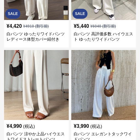
SALE
SALE
¥
4,420
¥
5,440
¥
4910
(割引前)
¥
6040
(割引前)
白パンツ ゆったりワイドパンツ
白パンツ 高評価多数 ハイウエス
レディース体型カバー紐付き
ト ゆったりワイドパンツ
¥
4,990
¥
3,990
(税込)
(税込)
白パンツ 涼やか上品ハイウエス
白パンツ エレガントタックワイ
トワイドストレートパンツ
ドパンツ