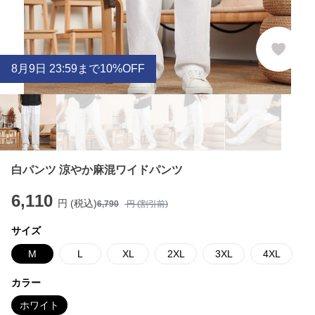
8
月
9
日 23:59まで10%OFF
白パンツ 涼やか麻混ワイドパンツ
6,110
円 (税込)
6,790
円 (割引前)
サイズ
M
L
XL
2XL
3XL
4XL
カラー
ホワイト