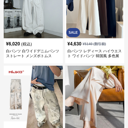
SALE
¥
6,020
¥
4,630
(税込)
¥
5140
(割引前)
白パンツ 白ワイドデニムパンツ
白パンツ レディース ハイウエス
ストレート メンズボトムス
ト ワイドパンツ 韓国風 多色展
開