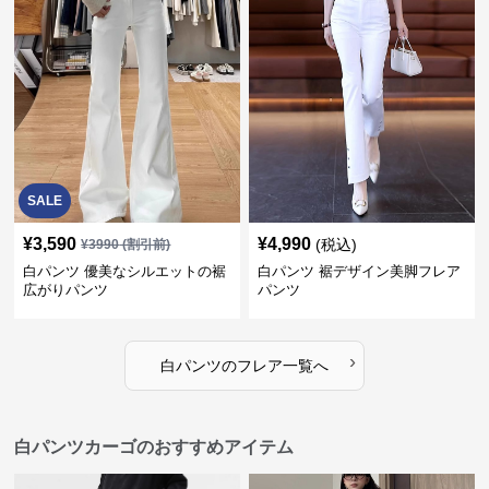
SALE
¥
3,590
¥
4,990
(税込)
¥
3990
(割引前)
白パンツ 優美なシルエットの裾
白パンツ 裾デザイン美脚フレア
広がりパンツ
パンツ
›
白パンツ
の
フレア
一覧へ
白パンツカーゴのおすすめアイテム