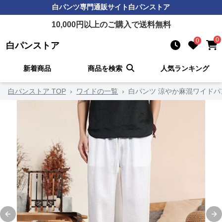
白パンツ
専門通販サイト
白パンストア
10,000
円以上のご購入で送料無料
0
0
白パンストア
新着商品
商品を検索
人気ランキング
白パンストア TOP
›
ワイドの一覧
›
白パンツ 涼やか麻混ワイドパ
Previous slide
Ne