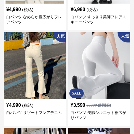
¥
4,990
¥
6,980
(税込)
(税込)
白パンツ なめらか裾広がりフレ
白パンツ すっきり美脚フレアス
アパンツ
キニーパンツ
人気
人気
SALE
¥
4,990
¥
3,590
(税込)
¥
3990
(割引前)
白パンツ リゾートフレアデニム
白パンツ 美脚シルエット裾広が
りパンツ