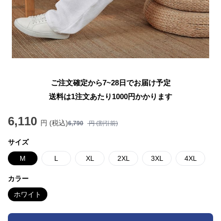
ご注文確定から7~28日でお届け予定
送料は1注文あたり
1000
円かかります
6,110
円 (税込)
6,790
円 (割引前)
サイズ
M
L
XL
2XL
3XL
4XL
カラー
ホワイト