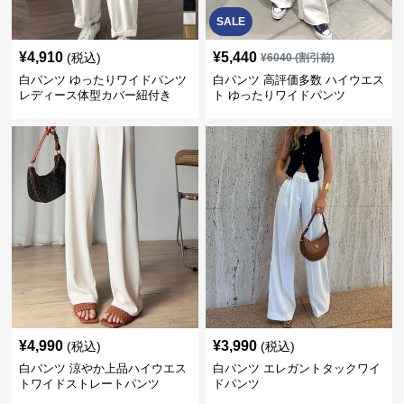
SALE
¥
4,910
¥
5,440
(税込)
¥
6040
(割引前)
白パンツ ゆったりワイドパンツ
白パンツ 高評価多数 ハイウエス
レディース体型カバー紐付き
ト ゆったりワイドパンツ
¥
4,990
¥
3,990
(税込)
(税込)
白パンツ 涼やか上品ハイウエス
白パンツ エレガントタックワイ
トワイドストレートパンツ
ドパンツ