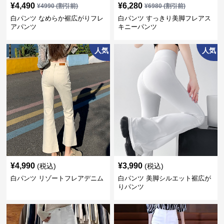
¥
4,490
¥
6,280
¥
4990
(割引前)
¥
6980
(割引前)
白パンツ なめらか裾広がりフレ
白パンツ すっきり美脚フレアス
アパンツ
キニーパンツ
人気
人気
¥
4,990
¥
3,990
(税込)
(税込)
白パンツ リゾートフレアデニム
白パンツ 美脚シルエット裾広が
りパンツ