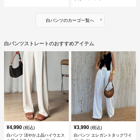
›
白パンツ
の
カーゴ
一覧へ
白パンツストレートのおすすめアイテム
¥
4,990
¥
3,990
(税込)
(税込)
白パンツ 涼やか上品ハイウエス
白パンツ エレガントタックワイ