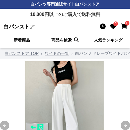
白パンツ
専門通販サイト
白パンストア
10,000
円以上のご購入で送料無料
0
0
白パンストア
新着商品
商品を検索
人気ランキング
白パンストア TOP
›
ワイドの一覧
›
白パンツ ドレープワイドパン
Previous slide
Ne