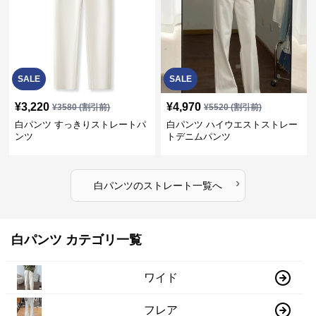
SALE
SALE
¥
3,220
¥
4,970
¥
3580
(割引前)
¥
5520
(割引前)
白パンツ すっきりストレートパ
白パンツ ハイウエストストレー
ンツ
トデニムパンツ
›
白パンツ
の
ストレート
一覧へ
白パンツ カテゴリ一覧
ワイド
フレア