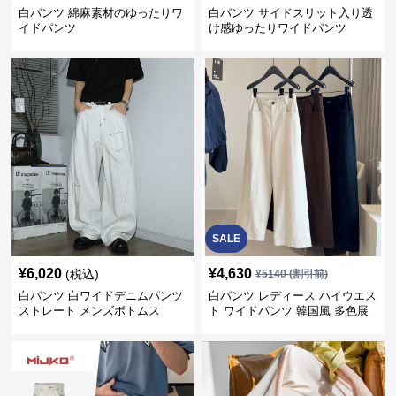
白パンツ 綿麻素材のゆったりワ
白パンツ サイドスリット入り透
イドパンツ
け感ゆったりワイドパンツ
SALE
¥
6,020
¥
4,630
(税込)
¥
5140
(割引前)
白パンツ 白ワイドデニムパンツ
白パンツ レディース ハイウエス
ストレート メンズボトムス
ト ワイドパンツ 韓国風 多色展
開