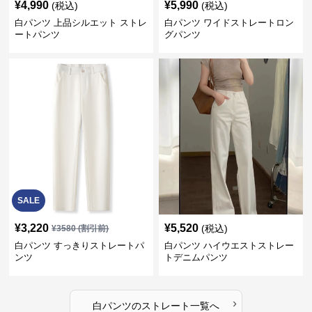
¥
4,990
¥
5,990
(税込)
(税込)
白パンツ 上品シルエット ストレ
白パンツ ワイドストレートロン
ートパンツ
グパンツ
SALE
¥
3,220
¥
5,520
(税込)
¥
3580
(割引前)
白パンツ すっきりストレートパ
白パンツ ハイウエストストレー
ンツ
トデニムパンツ
›
白パンツ
の
ストレート
一覧へ