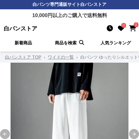
白パンツ
専門通販サイト
白パンストア
10,000
円以上のご購入で送料無料
0
0
白パンストア
新着商品
商品を検索
人気ランキング
白パンストア TOP
›
ワイドの一覧
›
白パンツ ゆったりシルエット
Previous slide
Ne