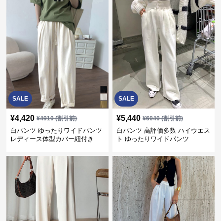
SALE
SALE
¥
4,420
¥
5,440
¥
4910
(割引前)
¥
6040
(割引前)
白パンツ ゆったりワイドパンツ
白パンツ 高評価多数 ハイウエス
レディース体型カバー紐付き
ト ゆったりワイドパンツ