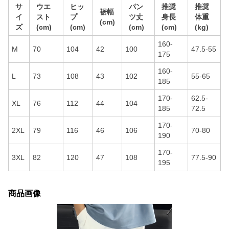
サ
ウエ
ヒッ
パン
推奨
推奨
裾幅
イ
スト
プ
ツ丈
身長
体重
(cm)
ズ
(cm)
(cm)
(cm)
(cm)
(kg)
160-
M
70
104
42
100
47.5-55
175
160-
L
73
108
43
102
55-65
185
170-
62.5-
XL
76
112
44
104
185
72.5
170-
2XL
79
116
46
106
70-80
190
170-
3XL
82
120
47
108
77.5-90
195
商品画像