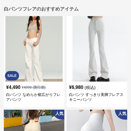
白パンツフレアのおすすめアイテム
SALE
¥
4,490
¥
6,980
(税込)
¥
4990
(割引前)
白パンツ なめらか裾広がりフレ
白パンツ すっきり美脚フレアス
アパンツ
キニーパンツ
人気
人気