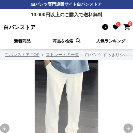
白パンツ
専門通販サイト
白パンストア
10,000
円以上のご購入で送料無料
0
0
白パンストア
新着商品
商品を検索
人気ランキング
白パンストア TOP
›
ストレートの一覧
›
白パンツ すっきりシルエ
Previous slide
Ne