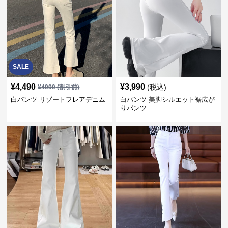
SALE
¥
4,490
¥
3,990
(税込)
¥
4990
(割引前)
白パンツ リゾートフレアデニム
白パンツ 美脚シルエット裾広が
りパンツ