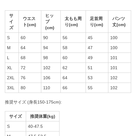
サ
ヒッ
ウエス
太もも周
足首周
パンツ
イ
プ
ト(cm)
り(cm)
り(cm)
丈(cm)
ズ
(cm)
S
60
90
56
45
100
M
64
94
58
47
100
L
68
98
60
49
101
XL
72
102
62
51
101
2XL
76
106
64
53
102
3XL
80
110
66
55
102
推奨サイズ (身長150-175cm):
サイズ
推奨体重(kg)
S
40-47.5