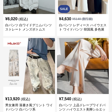
SALE
¥
6,020
¥
4,630
(税込)
¥
5140
(割引前)
白パンツ 白ワイドデニムパンツ
白パンツ レディース ハイウエス
ストレート メンズボトムス
ト ワイドパンツ 韓国風 多色展
開
¥
13,920
¥
7,540
(税込)
(税込)
男女兼用 落書き風プリント ワイ
白パンツ 上品ドレープワイドパ
ドパンツ 白パンツ系
ンツ ハイウエスト美脚シルエッ