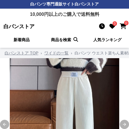
白パンツ
専門通販サイト
白パンストア
10,000
円以上のご購入で送料無料
0
0
白パンストア
新着商品
商品を検索
人気ランキング
白パンストア TOP
›
ワイドの一覧
›
白パンツ ウエスト楽ちん素
Previous slide
Ne