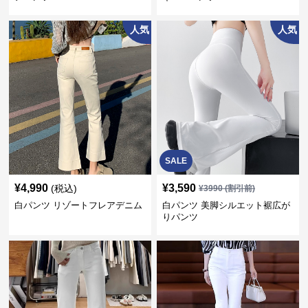
人気
人気
SALE
¥
4,990
¥
3,590
(税込)
¥
3990
(割引前)
白パンツ リゾートフレアデニム
白パンツ 美脚シルエット裾広が
りパンツ