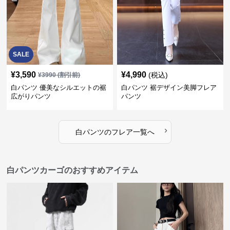
SALE
¥
3,590
¥
4,990
(税込)
¥
3990
(割引前)
白パンツ 優美なシルエットの裾
白パンツ 裾デザイン美脚フレア
広がりパンツ
パンツ
›
白パンツ
の
フレア
一覧へ
白パンツカーゴのおすすめアイテム