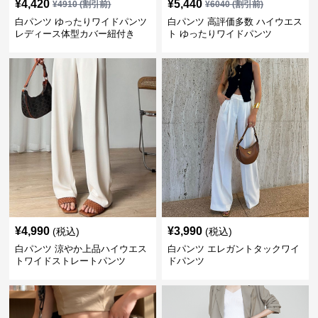
¥
4,420
¥
5,440
¥
4910
(割引前)
¥
6040
(割引前)
白パンツ ゆったりワイドパンツ
白パンツ 高評価多数 ハイウエス
レディース体型カバー紐付き
ト ゆったりワイドパンツ
¥
4,990
¥
3,990
(税込)
(税込)
白パンツ 涼やか上品ハイウエス
白パンツ エレガントタックワイ
トワイドストレートパンツ
ドパンツ