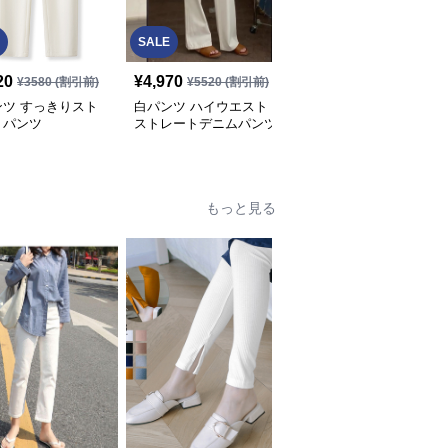
SALE
20
¥
4,970
¥
3,990
(税込)
¥
3580
(割引前)
¥
5520
(割引前)
ンツ すっきりスト
白パンツ ハイウエスト
白パンツ リブ素材の上
トパンツ
ストレートデニムパンツ
質ストレートパンツ
もっと見る