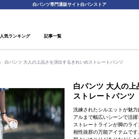
白パンツ
専門通販サイト
白パンストア
人気ランキング
記事一覧
›
白パンツ 大人の上品さを演出するきれいめストレートパンツ
白パンツ 大人の
ストレートパンツ
洗練されたシルエットが魅力
アルまで幅広いシーンで活躍
ストレートラインが脚のライ
相性抜群の万能アイテムです