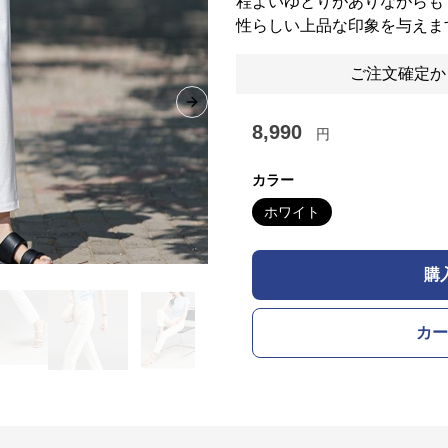
程よいゆとりがありながらも
性らしい上品な印象を与えま
ご注文確定か
Next slide
8,990
円
カラー
ホワイト
購
カー