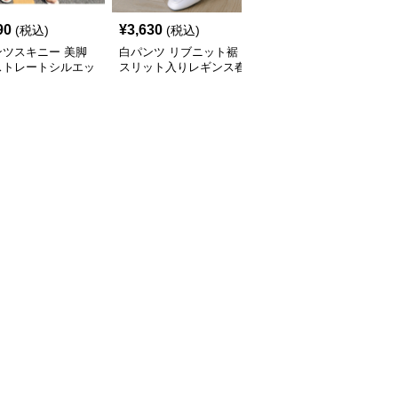
90
¥
3,630
¥
3,990
(税込)
(税込)
(税込)
ンツスキニー 美脚
白パンツ リブニット裾
白パンツ リラックスリ
ストレートシルエッ
スリット入りレギンス春
ネンスキニーパンツ
身デニムパンツ
秋冬対応