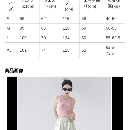
パンツ
ウエス
太もも周
推奨体
イ
プ
丈(cm)
ト(cm)
り(cm)
重(kg)
ズ
(cm)
S
98
62
116
56
40-50
M
99
66
120
58
50-55
L
100
70
124
60
55-62.5
62.5-
XL
101
74
128
62
72.5
商品画像