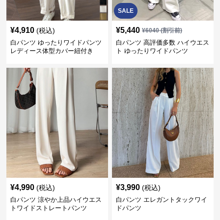
SALE
¥
4,910
¥
5,440
(税込)
¥
6040
(割引前)
白パンツ ゆったりワイドパンツ
白パンツ 高評価多数 ハイウエス
レディース体型カバー紐付き
ト ゆったりワイドパンツ
¥
4,990
¥
3,990
(税込)
(税込)
白パンツ 涼やか上品ハイウエス
白パンツ エレガントタックワイ
トワイドストレートパンツ
ドパンツ