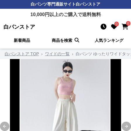
白パンツ
専門通販サイト
白パンストア
10,000
円以上のご購入で送料無料
0
0
白パンストア
新着商品
商品を検索
人気ランキング
白パンストア TOP
›
ワイドの一覧
›
白パンツ ゆったりワイドタッ
Previous slide
Ne