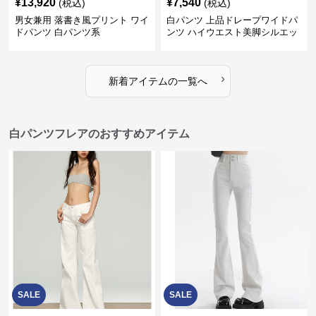
¥
13,920
¥
7,540
(税込)
(税込)
男女兼用 落書き風プリント ワイ
白パンツ 上品ドレープワイドパ
ドパンツ 白パンツ系
ンツ ハイウエスト美脚シルエッ
ト
›
新着アイテムの一覧へ
白パンツフレアのおすすめアイテム
SALE
SALE