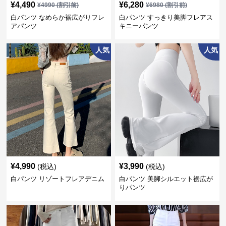
¥
4,490
¥
6,280
¥
4990
(割引前)
¥
6980
(割引前)
白パンツ なめらか裾広がりフレ
白パンツ すっきり美脚フレアス
アパンツ
キニーパンツ
人気
人気
¥
4,990
¥
3,990
(税込)
(税込)
白パンツ リゾートフレアデニム
白パンツ 美脚シルエット裾広が
りパンツ