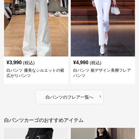
¥
3,990
¥
4,990
(税込)
(税込)
白パンツ 優美なシルエットの裾
白パンツ 裾デザイン美脚フレア
広がりパンツ
パンツ
›
白パンツ
の
フレア
一覧へ
白パンツカーゴのおすすめアイテム