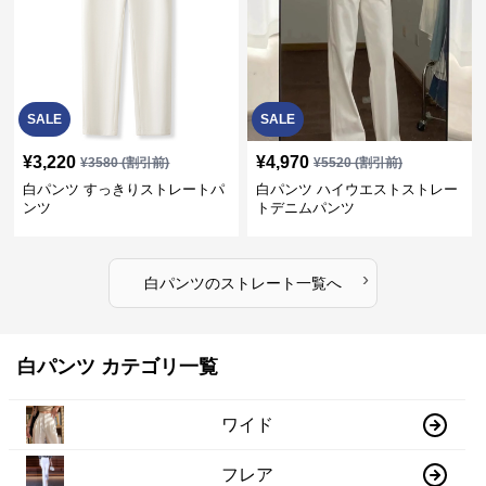
SALE
SALE
¥
3,220
¥
4,970
¥
3580
(割引前)
¥
5520
(割引前)
白パンツ すっきりストレートパ
白パンツ ハイウエストストレー
ンツ
トデニムパンツ
›
白パンツ
の
ストレート
一覧へ
白パンツ カテゴリ一覧
ワイド
フレア