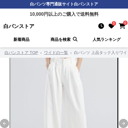
白パンツ
専門通販サイト
白パンストア
10,000
円以上のご購入で送料無料
0
0
白パンストア
新着商品
商品を検索
人気ランキング
白パンストア TOP
›
ワイドの一覧
›
白パンツ 上品タック入りワイ
Previous slide
Ne