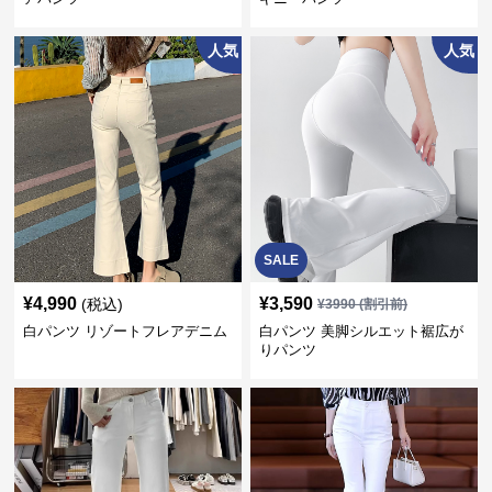
人気
人気
SALE
¥
4,990
¥
3,590
(税込)
¥
3990
(割引前)
白パンツ リゾートフレアデニム
白パンツ 美脚シルエット裾広が
りパンツ