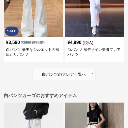
SALE
¥
3,590
¥
4,990
(税込)
¥
3990
(割引前)
白パンツ 優美なシルエットの裾
白パンツ 裾デザイン美脚フレア
広がりパンツ
パンツ
›
白パンツ
の
フレア
一覧へ
白パンツカーゴのおすすめアイテム