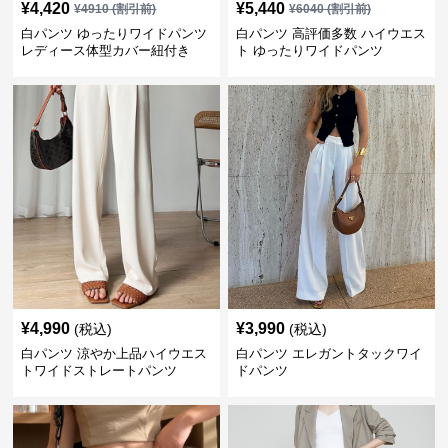
¥
4,420
¥
5,440
¥
4910
(割引前)
¥
6040
(割引前)
白パンツ ゆったりワイドパンツ
白パンツ 高評価多数 ハイウエス
レディース体型カバー紐付き
ト ゆったりワイドパンツ
¥
4,990
¥
3,990
(税込)
(税込)
白パンツ 涼やか上品ハイウエス
白パンツ エレガントタックワイ
トワイドストレートパンツ
ドパンツ