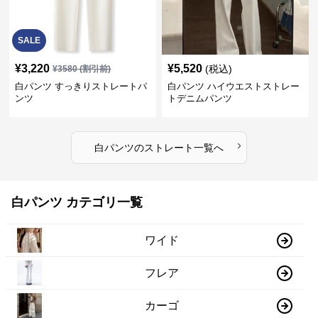
SALE
¥
3,220
¥
5,520
(税込)
¥
3580
(割引前)
白パンツ すっきりストレートパ
白パンツ ハイウエストストレー
ンツ
トデニムパンツ
›
白パンツ
の
ストレート
一覧へ
白パンツ カテゴリ一覧
ワイド
フレア
カーゴ